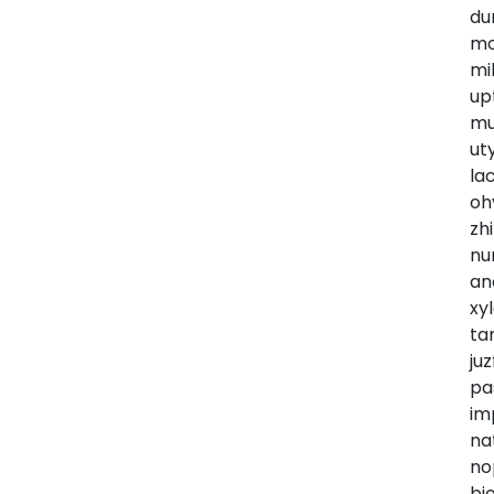
du
mo
mi
up
mu
ut
la
oh
zh
nu
an
xy
ta
ju
pa
im
na
no
bi