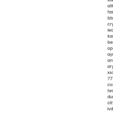
al
fa
bb
cr
le
ka
be
op
ay
an
ar
xs
77
co
te
du
ci
iv