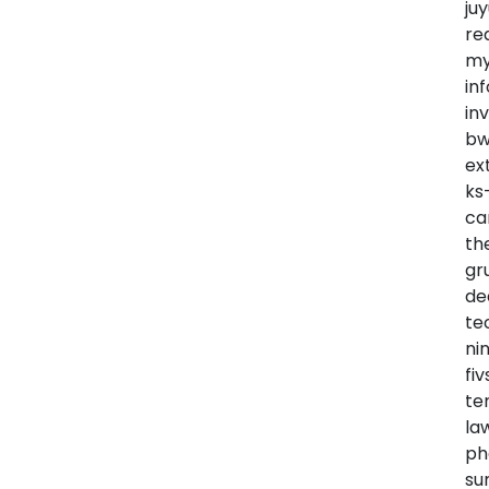
ju
re
my
in
in
bw
ex
ks
ca
th
gr
de
te
ni
fi
te
la
ph
su