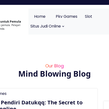
Home
Pkv Games
Slot
 untuk Pemula
 pemula. Pelajari
Situs Judi Online
Anda.
Our Blog
Mind Blowing Blog
mes
S
Pendiri Datukqq: The Secret to
 online