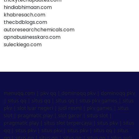
hindiabhimaan.com
khabresach.com
thecbdblogs.com
autoresearchchemicals.com
apnabusinesskaro.com
suleckiego.com
menuqq.com
|
pkv qq
|
dominoqq pkv
|
dominoqq pkv
|
situs qq
|
situs qq
|
situs qq
|
situs pkv games
|
situs
pkv
|
slot luar negeri
|
judi resmi
|
pkv games
|
situs
slot
|
pragmatic play
|
slot gacor
|
situs slot
|
pragmatic play
|
situs slot terpercaya
|
situs pkv
|
situs
qq
|
situs pkv
|
situs pkv
|
situs pkv
|
situs qq
|
situs
qq
|
situs qq
|
situs qq
|
situs qq
|
situs qq
|
situs judi