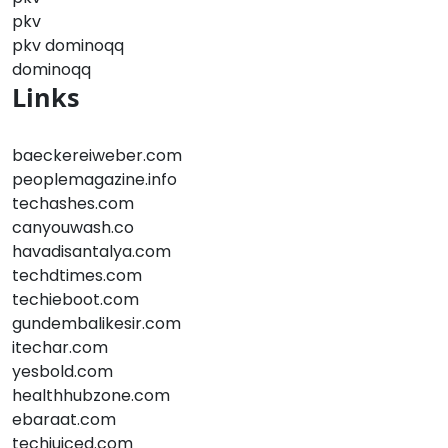
pkv
pkv dominoqq
dominoqq
Links
baeckereiweber.com
peoplemagazine.info
techashes.com
canyouwash.co
havadisantalya.com
techdtimes.com
techieboot.com
gundembalikesir.com
itechar.com
yesbold.com
healthhubzone.com
ebaraat.com
techjuiced.com