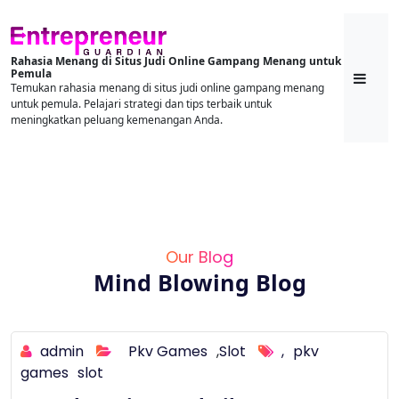
Skip
to
content
Rahasia Menang di Situs Judi Online Gampang Menang untuk
Pemula
Temukan rahasia menang di situs judi online gampang menang
untuk pemula. Pelajari strategi dan tips terbaik untuk
meningkatkan peluang kemenangan Anda.
Our Blog
Mind Blowing Blog
admin
Pkv Games
,
Slot
,
pkv
games
slot