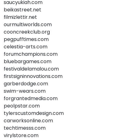
saucyukiah.com
beikastreet.net
filmizlettir.net
ourmultiworlds.com
cooncreekclub.org
pegpufftimes.com
celestia-arts.com
forumchampions.com
bluebargames.com
festivaldelamalou.com
firstsigninnovations.com
garberdodge.com
swim-wears.com
forgrantedmedia.com
peolpstar.com
tylerscustomdesign.com
carworksonline.com
techtimesss.com
virylstore.com