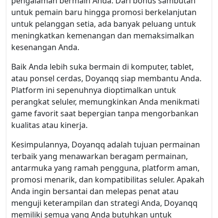
pengalaman bermain Anda. Dari bonus sambutan
untuk pemain baru hingga promosi berkelanjutan
untuk pelanggan setia, ada banyak peluang untuk
meningkatkan kemenangan dan memaksimalkan
kesenangan Anda.
Baik Anda lebih suka bermain di komputer, tablet,
atau ponsel cerdas, Doyanqq siap membantu Anda.
Platform ini sepenuhnya dioptimalkan untuk
perangkat seluler, memungkinkan Anda menikmati
game favorit saat bepergian tanpa mengorbankan
kualitas atau kinerja.
Kesimpulannya, Doyanqq adalah tujuan permainan
terbaik yang menawarkan beragam permainan,
antarmuka yang ramah pengguna, platform aman,
promosi menarik, dan kompatibilitas seluler. Apakah
Anda ingin bersantai dan melepas penat atau
menguji keterampilan dan strategi Anda, Doyanqq
memiliki semua yang Anda butuhkan untuk