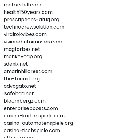
motorstell.com
health150years.com
prescriptions-drug.org
technocrewsolution.com
viraltokvibes.com
vivianebritoimoveis.com
magforbes.net
monkeycap.org
sdenix.net
amarinhillcrest.com
the-tourist.org
advogato.net
isafebag.net
bloombergz.com
enterpriseboosts.com
casino-kartenspiele.com
casino-automatenspiele.org
casino-tischspiele.com
otbody.com