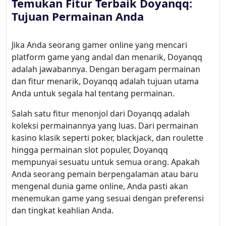
Temukan Fitur Terbaik Doyanqq:
Tujuan Permainan Anda
Jika Anda seorang gamer online yang mencari
platform game yang andal dan menarik, Doyanqq
adalah jawabannya. Dengan beragam permainan
dan fitur menarik, Doyanqq adalah tujuan utama
Anda untuk segala hal tentang permainan.
Salah satu fitur menonjol dari Doyanqq adalah
koleksi permainannya yang luas. Dari permainan
kasino klasik seperti poker, blackjack, dan roulette
hingga permainan slot populer, Doyanqq
mempunyai sesuatu untuk semua orang. Apakah
Anda seorang pemain berpengalaman atau baru
mengenal dunia game online, Anda pasti akan
menemukan game yang sesuai dengan preferensi
dan tingkat keahlian Anda.