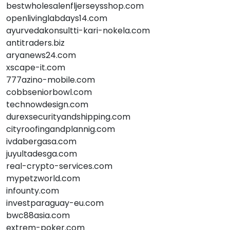
bestwholesalenfljerseysshop.com
openlivinglabdays14.com
ayurvedakonsultti-kari-nokela.com
antitraders.biz
aryanews24.com
xscape-it.com
777azino-mobile.com
cobbseniorbowl.com
technowdesign.com
durexsecurityandshipping.com
cityroofingandplannig.com
ivdabergasa.com
juyultadesga.com
real-crypto-services.com
mypetzworld.com
infounty.com
investparaguay-eu.com
bwc88asia.com
extrem-poker.com