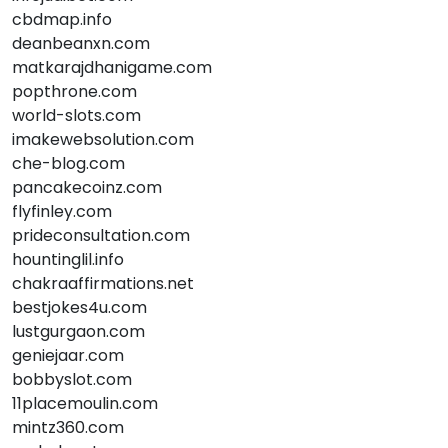
cbdmap.info
deanbeanxn.com
matkarajdhanigame.com
popthrone.com
world-slots.com
imakewebsolution.com
che-blog.com
pancakecoinz.com
flyfinley.com
prideconsultation.com
hountinglil.info
chakraaffirmations.net
bestjokes4u.com
lustgurgaon.com
geniejaar.com
bobbyslot.com
11placemoulin.com
mintz360.com