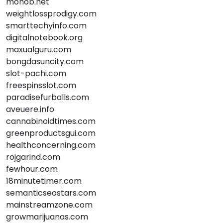
mohob.net
weightlossprodigy.com
smarttechyinfo.com
digitalnotebook.org
maxualguru.com
bongdasuncity.com
slot-pachi.com
freespinsslot.com
paradisefurballs.com
aveuere.info
cannabinoidtimes.com
greenproductsgui.com
healthconcerning.com
rojgarind.com
fewhour.com
18minutetimer.com
semanticseostars.com
mainstreamzone.com
growmarijuanas.com