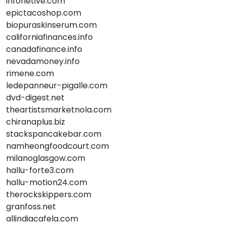
infonetive.com
epictacoshop.com
biopuraskinserum.com
californiafinances.info
canadafinance.info
nevadamoney.info
rimene.com
ledepanneur-pigalle.com
dvd-digest.net
theartistsmarketnola.com
chiranaplus.biz
stackspancakebar.com
namheongfoodcourt.com
milanoglasgow.com
hallu-forte3.com
hallu-motion24.com
therockskippers.com
granfoss.net
allindiacafela.com