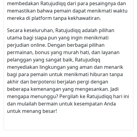
membedakan Ratujudiqq dari para pesaingnya dan
memastikan bahwa pemain dapat menikmati waktu
mereka di platform tanpa kekhawatiran.
Secara keseluruhan, Ratujudiqq adalah pilihan
utama bagi siapa pun yang ingin menikmati
perjudian online. Dengan berbagai pilihan
permainan, bonus yang murah hati, dan layanan
pelanggan yang sangat baik, Ratujudiqq
menyediakan lingkungan yang aman dan menarik
bagi para pemain untuk menikmati hiburan tanpa
akhir dan berpotensi berjalan pergi dengan
beberapa kemenangan yang mengesankan. Jadi
mengapa menunggu? Pergilah ke Ratujudiqq hari ini
dan mulailah bermain untuk kesempatan Anda
untuk menang besar!