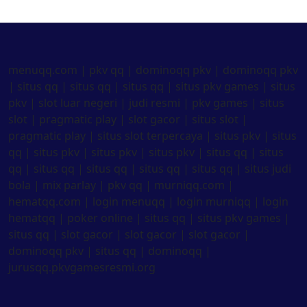
menuqq.com
|
pkv qq
|
dominoqq pkv
|
dominoqq pkv
|
situs qq
|
situs qq
|
situs qq
|
situs pkv games
|
situs
pkv
|
slot luar negeri
|
judi resmi
|
pkv games
|
situs
slot
|
pragmatic play
|
slot gacor
|
situs slot
|
pragmatic play
|
situs slot terpercaya
|
situs pkv
|
situs
qq
|
situs pkv
|
situs pkv
|
situs pkv
|
situs qq
|
situs
qq
|
situs qq
|
situs qq
|
situs qq
|
situs qq
|
situs judi
bola
|
mix parlay
|
pkv qq
|
murniqq.com
|
hematqq.com
|
login menuqq
|
login murniqq
|
login
hematqq
|
poker online
|
situs qq
|
situs pkv games
|
situs qq
|
slot gacor
|
slot gacor
|
slot gacor
|
dominoqq pkv
|
situs qq
|
dominoqq
|
jurusqq.pkvgamesresmi.org