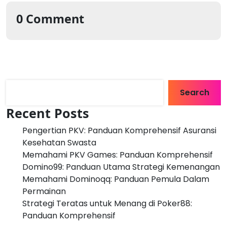
0 Comment
Search
Search
Recent Posts
Pengertian PKV: Panduan Komprehensif Asuransi
Kesehatan Swasta
Memahami PKV Games: Panduan Komprehensif
Domino99: Panduan Utama Strategi Kemenangan
Memahami Dominoqq: Panduan Pemula Dalam
Permainan
Strategi Teratas untuk Menang di Poker88:
Panduan Komprehensif