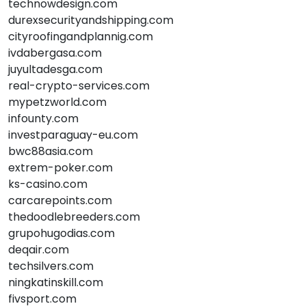
technowdesign.com
durexsecurityandshipping.com
cityroofingandplannig.com
ivdabergasa.com
juyultadesga.com
real-crypto-services.com
mypetzworld.com
infounty.com
investparaguay-eu.com
bwc88asia.com
extrem-poker.com
ks-casino.com
carcarepoints.com
thedoodlebreeders.com
grupohugodias.com
deqair.com
techsilvers.com
ningkatinskill.com
fivsport.com