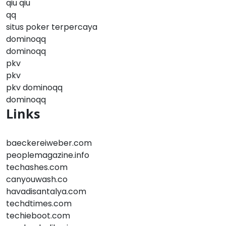
qiu qiu
qq
situs poker terpercaya
dominoqq
dominoqq
pkv
pkv
pkv dominoqq
dominoqq
Links
baeckereiweber.com
peoplemagazine.info
techashes.com
canyouwash.co
havadisantalya.com
techdtimes.com
techieboot.com