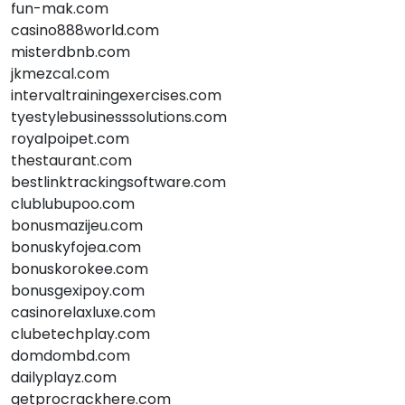
fun-mak.com
casino888world.com
misterdbnb.com
jkmezcal.com
intervaltrainingexercises.com
tyestylebusinesssolutions.com
royalpoipet.com
thestaurant.com
bestlinktrackingsoftware.com
clublubupoo.com
bonusmazijeu.com
bonuskyfojea.com
bonuskorokee.com
bonusgexipoy.com
casinorelaxluxe.com
clubetechplay.com
domdombd.com
dailyplayz.com
getprocrackhere.com