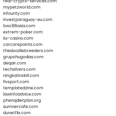
real-crypto-services.com
mypetzworld.com
infounty.com
investparaguay-eu.com
bwc88asia.com
extrem-poker.com
ks-casino.com
carcarepoints.com
thedoodlebreeders.com
grupohugodias.com
deqair.com
techsilvers.com
ningkatinskill.com
fivsport.com
templatedzine.com
lawinfoadvice.com
phenqdietplan.org
sumnercafe.com
dunetflix.com