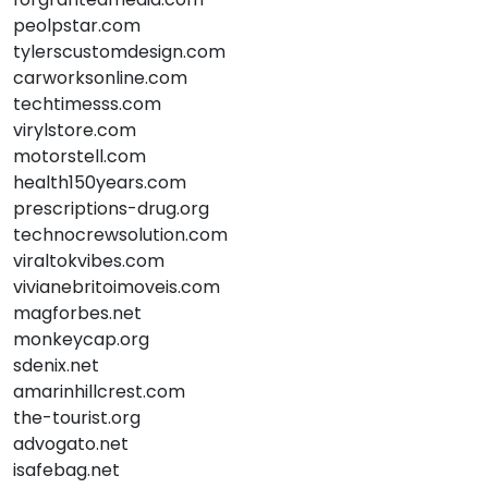
peolpstar.com
tylerscustomdesign.com
carworksonline.com
techtimesss.com
virylstore.com
motorstell.com
health150years.com
prescriptions-drug.org
technocrewsolution.com
viraltokvibes.com
vivianebritoimoveis.com
magforbes.net
monkeycap.org
sdenix.net
amarinhillcrest.com
the-tourist.org
advogato.net
isafebag.net