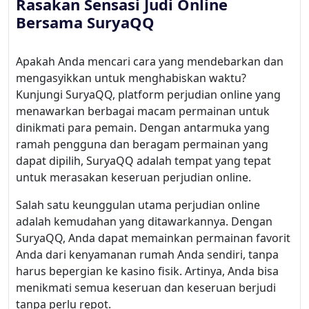
Rasakan Sensasi Judi Online
Bersama SuryaQQ
Apakah Anda mencari cara yang mendebarkan dan
mengasyikkan untuk menghabiskan waktu?
Kunjungi SuryaQQ, platform perjudian online yang
menawarkan berbagai macam permainan untuk
dinikmati para pemain. Dengan antarmuka yang
ramah pengguna dan beragam permainan yang
dapat dipilih, SuryaQQ adalah tempat yang tepat
untuk merasakan keseruan perjudian online.
Salah satu keunggulan utama perjudian online
adalah kemudahan yang ditawarkannya. Dengan
SuryaQQ, Anda dapat memainkan permainan favorit
Anda dari kenyamanan rumah Anda sendiri, tanpa
harus bepergian ke kasino fisik. Artinya, Anda bisa
menikmati semua keseruan dan keseruan berjudi
tanpa perlu repot.