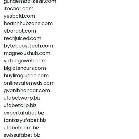
gundembalikesir.com
itechar.com
yesbold.com
healthhubzone.com
ebaraat.com
techjuiced.com
byteboosttech.com
magnexushub.com
virtuogoweb.com
biglotshours.com
buyliraglutide.com
onlinesafemeds.com
gyanibhandar.com
ufabetwarp.biz
ufabetclip.biz
expertufabet.biz
fantasyufabet.biz
ufabetsiam.biz
swissufabet.biz