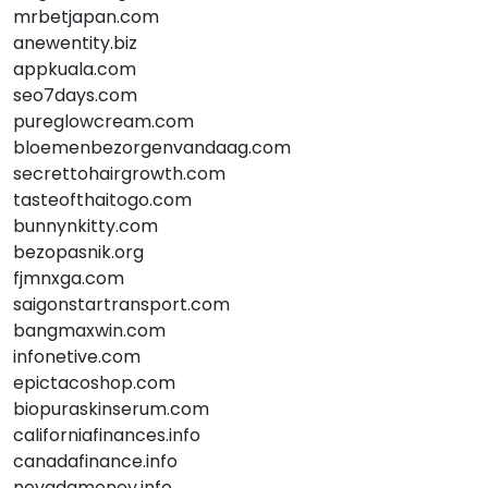
mrbetjapan.com
anewentity.biz
appkuala.com
seo7days.com
pureglowcream.com
bloemenbezorgenvandaag.com
secrettohairgrowth.com
tasteofthaitogo.com
bunnynkitty.com
bezopasnik.org
fjmnxga.com
saigonstartransport.com
bangmaxwin.com
infonetive.com
epictacoshop.com
biopuraskinserum.com
californiafinances.info
canadafinance.info
nevadamoney.info