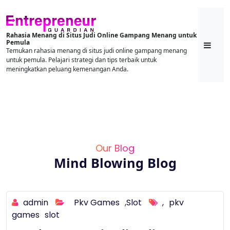
Skip
to
content
Rahasia Menang di Situs Judi Online Gampang Menang untuk
Pemula
Temukan rahasia menang di situs judi online gampang menang
untuk pemula. Pelajari strategi dan tips terbaik untuk
meningkatkan peluang kemenangan Anda.
Our Blog
Mind Blowing Blog
admin
Pkv Games
,
Slot
,
pkv
games
slot