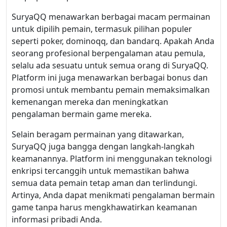
SuryaQQ menawarkan berbagai macam permainan
untuk dipilih pemain, termasuk pilihan populer
seperti poker, dominoqq, dan bandarq. Apakah Anda
seorang profesional berpengalaman atau pemula,
selalu ada sesuatu untuk semua orang di SuryaQQ.
Platform ini juga menawarkan berbagai bonus dan
promosi untuk membantu pemain memaksimalkan
kemenangan mereka dan meningkatkan
pengalaman bermain game mereka.
Selain beragam permainan yang ditawarkan,
SuryaQQ juga bangga dengan langkah-langkah
keamanannya. Platform ini menggunakan teknologi
enkripsi tercanggih untuk memastikan bahwa
semua data pemain tetap aman dan terlindungi.
Artinya, Anda dapat menikmati pengalaman bermain
game tanpa harus mengkhawatirkan keamanan
informasi pribadi Anda.