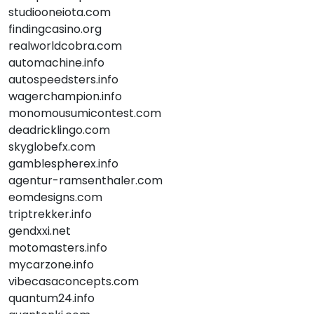
studiooneiota.com
findingcasino.org
realworldcobra.com
automachine.info
autospeedsters.info
wagerchampion.info
monomousumicontest.com
deadricklingo.com
skyglobefx.com
gamblespherex.info
agentur-ramsenthaler.com
eomdesigns.com
triptrekker.info
gendxxi.net
motomasters.info
mycarzone.info
vibecasaconcepts.com
quantum24.info