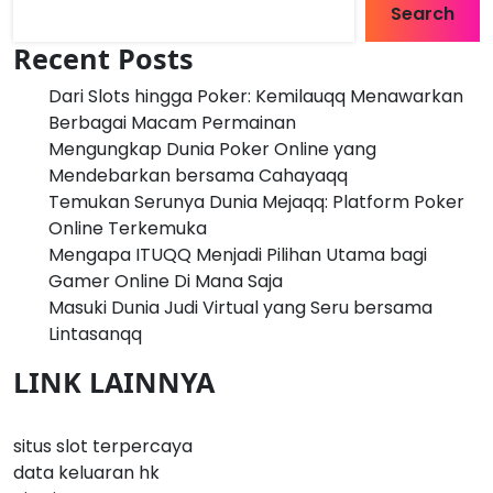
Search
Recent Posts
Dari Slots hingga Poker: Kemilauqq Menawarkan
Berbagai Macam Permainan
Mengungkap Dunia Poker Online yang
Mendebarkan bersama Cahayaqq
Temukan Serunya Dunia Mejaqq: Platform Poker
Online Terkemuka
Mengapa ITUQQ Menjadi Pilihan Utama bagi
Gamer Online Di Mana Saja
Masuki Dunia Judi Virtual yang Seru bersama
Lintasanqq
LINK LAINNYA
situs slot terpercaya
data keluaran hk