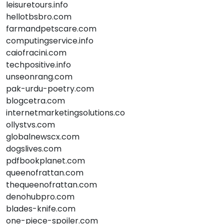
leisuretours.info
hellotbsbro.com
farmandpetscare.com
computingservice.info
caiofracini.com
techpositive.info
unseonrang.com
pak-urdu-poetry.com
blogcetra.com
internetmarketingsolutions.co
ollystvs.com
globalnewscx.com
dogslives.com
pdfbookplanet.com
queenofrattan.com
thequeenofrattan.com
denohubpro.com
blades-knife.com
one-piece-spoiler.com