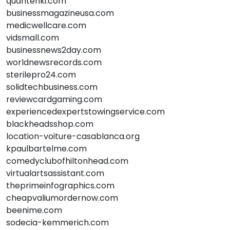
quantenki.com
businessmagazineusa.com
medicwellcare.com
vidsmall.com
businessnews2day.com
worldnewsrecords.com
sterilepro24.com
solidtechbusiness.com
reviewcardgaming.com
experiencedexpertstowingservice.com
blackheadsshop.com
location-voiture-casablanca.org
kpaulbartelme.com
comedyclubofhiltonhead.com
virtualartsassistant.com
theprimeinfographics.com
cheapvaliumordernow.com
beenime.com
sodecia-kemmerich.com