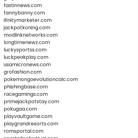
fastinnews.com
fannybanny.com
ifinitymarketer.com
jackpotkoning.com
modlinknetworks.com
longtimenewz.com
luckysportss.com
luckpeakplay.com
usamicronews.com
grofashion.com
pokemongoevolutioncalc.com
phishingbase.com
racegamings.com
primejackpotstay.com
pokugaa.com
playvaultgame.com
playgrandresorts.com
romsportal.com