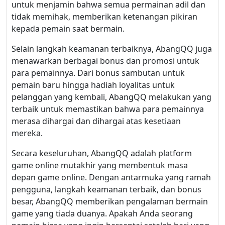
untuk menjamin bahwa semua permainan adil dan
tidak memihak, memberikan ketenangan pikiran
kepada pemain saat bermain.
Selain langkah keamanan terbaiknya, AbangQQ juga
menawarkan berbagai bonus dan promosi untuk
para pemainnya. Dari bonus sambutan untuk
pemain baru hingga hadiah loyalitas untuk
pelanggan yang kembali, AbangQQ melakukan yang
terbaik untuk memastikan bahwa para pemainnya
merasa dihargai dan dihargai atas kesetiaan
mereka.
Secara keseluruhan, AbangQQ adalah platform
game online mutakhir yang membentuk masa
depan game online. Dengan antarmuka yang ramah
pengguna, langkah keamanan terbaik, dan bonus
besar, AbangQQ memberikan pengalaman bermain
game yang tiada duanya. Apakah Anda seorang