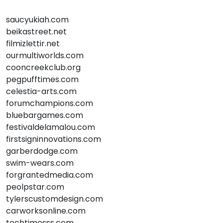
saucyukiah.com
beikastreet.net
filmizlettir.net
ourmultiworlds.com
cooncreekclub.org
pegpufftimes.com
celestia-arts.com
forumchampions.com
bluebargames.com
festivaldelamalou.com
firstsigninnovations.com
garberdodge.com
swim-wears.com
forgrantedmedia.com
peolpstar.com
tylerscustomdesign.com
carworksonline.com
techtimesss.com