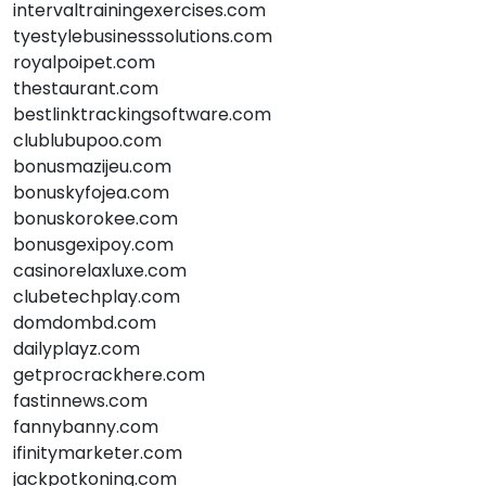
intervaltrainingexercises.com
tyestylebusinesssolutions.com
royalpoipet.com
thestaurant.com
bestlinktrackingsoftware.com
clublubupoo.com
bonusmazijeu.com
bonuskyfojea.com
bonuskorokee.com
bonusgexipoy.com
casinorelaxluxe.com
clubetechplay.com
domdombd.com
dailyplayz.com
getprocrackhere.com
fastinnews.com
fannybanny.com
ifinitymarketer.com
jackpotkoning.com