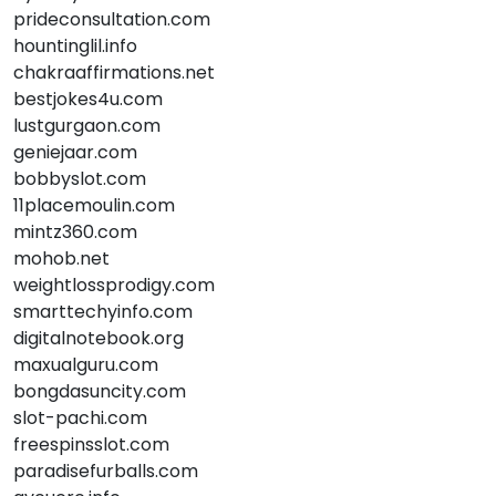
prideconsultation.com
hountinglil.info
chakraaffirmations.net
bestjokes4u.com
lustgurgaon.com
geniejaar.com
bobbyslot.com
11placemoulin.com
mintz360.com
mohob.net
weightlossprodigy.com
smarttechyinfo.com
digitalnotebook.org
maxualguru.com
bongdasuncity.com
slot-pachi.com
freespinsslot.com
paradisefurballs.com