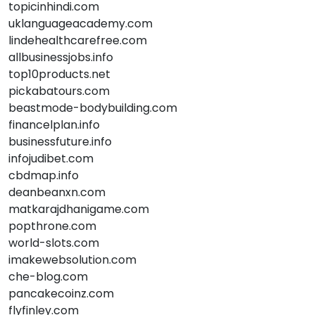
topicinhindi.com
uklanguageacademy.com
lindehealthcarefree.com
allbusinessjobs.info
top10products.net
pickabatours.com
beastmode-bodybuilding.com
financelplan.info
businessfuture.info
infojudibet.com
cbdmap.info
deanbeanxn.com
matkarajdhanigame.com
popthrone.com
world-slots.com
imakewebsolution.com
che-blog.com
pancakecoinz.com
flyfinley.com