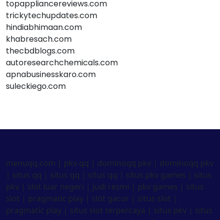
topappliancereviews.com
trickytechupdates.com
hindiabhimaan.com
khabresach.com
thecbdblogs.com
autoresearchchemicals.com
apnabusinesskaro.com
suleckiego.com
menuqq.com
|
pkv qq
|
dominoqq pkv
|
dominoqq pkv
|
situs qq
|
situs qq
|
situs qq
|
situs pkv games
|
situs
pkv
|
slot luar negeri
|
judi resmi
|
pkv games
|
situs
slot
|
pragmatic play
|
slot gacor
|
situs slot
|
pragmatic play
|
situs slot terpercaya
|
situs pkv
|
situs