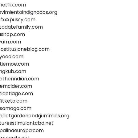
netflix.com
vimientoindignados.org
lfxxxpussy.com
todatefamily.com
sitop.com
yam.com
costituzioneblog.com
yeea.com
itiemoe.com
ngkub.com
otherindian.com
lemcider.com
niaetiago.com
zfitketo.com
somaga.com
pactgardencbdgummies.org
turesstimulantcbd.net
palinaeuropa.com
omagnify.net