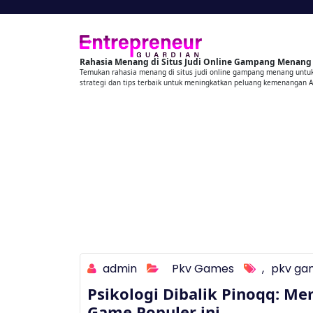
Skip
to
content
Rahasia Menang di Situs Judi Online Gampang Menang
Temukan rahasia menang di situs judi online gampang menang untuk
strategi dan tips terbaik untuk meningkatkan peluang kemenangan 
admin
Pkv Games
,
pkv ga
Psikologi Dibalik Pinoqq: M
Game Populer ini