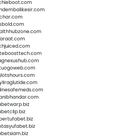
chieboot.com
ndembalikesir.com
echar.com
sbold.com
althhubzone.com
araat.com
chjuiced.com
teboosttech.com
gnexushub.com
rtuogoweb.com
glotshours.com
yliraglutide.com
linesafemeds.com
anibhandar.com
abetwarp.biz
abetclip.biz
pertufabet.biz
ntasyufabet.biz
abetsiam.biz