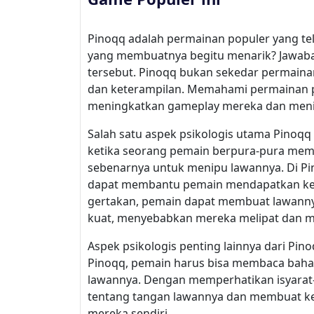
Pinoqq adalah permainan populer yang t
yang membuatnya begitu menarik? Jawaban
tersebut. Pinoqq bukan sekedar permainan
dan keterampilan. Memahami permainan 
meningkatkan gameplay mereka dan meni
Salah satu aspek psikologis utama Pinoq
ketika seorang pemain berpura-pura memil
sebenarnya untuk menipu lawannya. Di Pi
dapat membantu pemain mendapatkan ke
gertakan, pemain dapat membuat lawann
kuat, menyebabkan mereka melipat dan me
Aspek psikologis penting lainnya dari Pi
Pinoqq, pemain harus bisa membaca bahas
lawannya. Dengan memperhatikan isyarat
tentang tangan lawannya dan membuat ke
mereka sendiri.