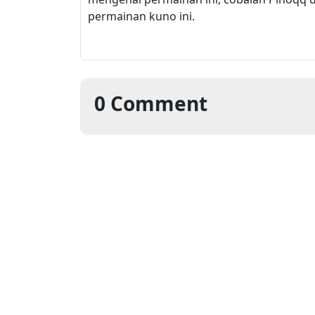
permainan kuno ini.
0 Comment