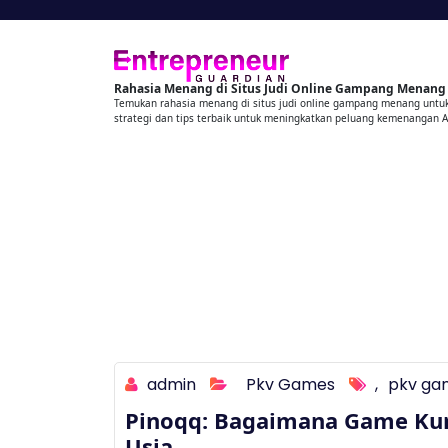
Skip
to
content
Rahasia Menang di Situs Judi Online Gampang Menang
Temukan rahasia menang di situs judi online gampang menang untuk
strategi dan tips terbaik untuk meningkatkan peluang kemenangan 
admin
Pkv Games
,
pkv ga
Pinoqq: Bagaimana Game Kun
Usia