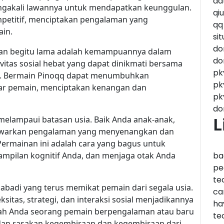
da
ngakali lawannya untuk mendapatkan keunggulan.
qiu
mpetitif, menciptakan pengalaman yang
qq
in.
si
do
han begitu lama adalah kemampuannya dalam
do
itas sosial hebat yang dapat dinikmati bersama
pk
ng. Bermain Pinoqq dapat menumbuhkan
pk
tar pemain, menciptakan kenangan dan
pk
do
L
 melampaui batasan usia. Baik Anda anak-anak,
nawarkan pengalaman yang menyenangkan dan
Permainan ini adalah cara yang bagus untuk
ampilan kognitif Anda, dan menjaga otak Anda
ba
pe
te
badi yang terus memikat pemain dari segala usia.
ca
itas, strategi, dan interaksi sosial menjadikannya
ha
akah Anda seorang pemain berpengalaman atau baru
te
dan rasakan kegembiraan dan kegembiraan dari