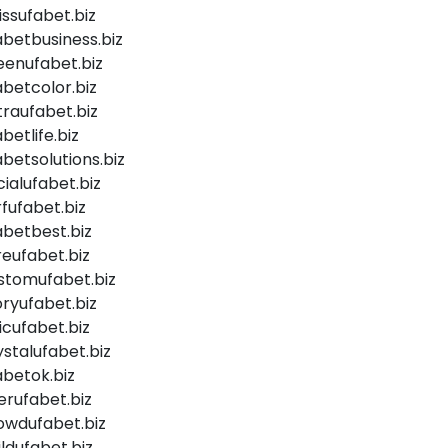
issufabet.biz
abetbusiness.biz
eenufabet.biz
abetcolor.biz
traufabet.biz
betlife.biz
abetsolutions.biz
cialufabet.biz
rfufabet.biz
abetbest.biz
reufabet.biz
stomufabet.biz
oryufabet.biz
icufabet.biz
ystalufabet.biz
abetok.biz
erufabet.biz
owdufabet.biz
ildufabet.biz