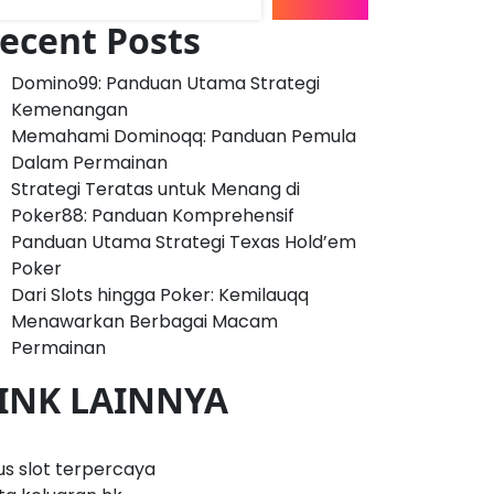
ecent Posts
Domino99: Panduan Utama Strategi
Kemenangan
Memahami Dominoqq: Panduan Pemula
Dalam Permainan
Strategi Teratas untuk Menang di
Poker88: Panduan Komprehensif
Panduan Utama Strategi Texas Hold’em
Poker
Dari Slots hingga Poker: Kemilauqq
Menawarkan Berbagai Macam
Permainan
INK LAINNYA
tus slot terpercaya