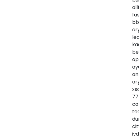
al
fa
bb
cr
le
ka
be
op
ay
an
ar
xs
77
co
te
du
ci
iv