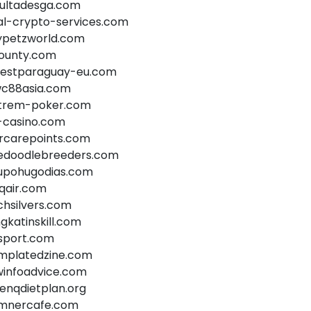
yultadesga.com
al-crypto-services.com
petzworld.com
founty.com
vestparaguay-eu.com
c88asia.com
trem-poker.com
-casino.com
rcarepoints.com
edoodlebreeders.com
upohugodias.com
qair.com
chsilvers.com
ngkatinskill.com
vsport.com
mplatedzine.com
winfoadvice.com
enqdietplan.org
mnercafe.com