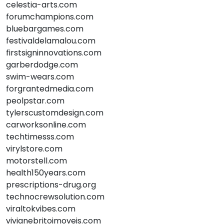
celestia-arts.com
forumchampions.com
bluebargames.com
festivaldelamalou.com
firstsigninnovations.com
garberdodge.com
swim-wears.com
forgrantedmedia.com
peolpstar.com
tylerscustomdesign.com
carworksonline.com
techtimesss.com
virylstore.com
motorstell.com
health150years.com
prescriptions-drug.org
technocrewsolution.com
viraltokvibes.com
vivianebritoimoveis.com