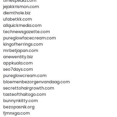
timespedia.com
jejakkrismon.com
diemthole.biz
ufabetkk.com
allquickmedia.com
technewsgazette.com
pureglowfacecream.com
kingofherrings.com
mrbetjapan.com
anewentity.biz
appkuala.com
seo7days.com
pureglowcream.com
bloemenbezorgenvandaag.com
secrettohairgrowth.com
tasteofthaitogo.com
bunnynkitty.com
bezopasnik.org
fjmnxga.com