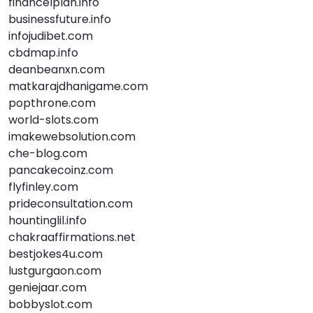
financelplan.info
businessfuture.info
infojudibet.com
cbdmap.info
deanbeanxn.com
matkarajdhanigame.com
popthrone.com
world-slots.com
imakewebsolution.com
che-blog.com
pancakecoinz.com
flyfinley.com
prideconsultation.com
hountinglil.info
chakraaffirmations.net
bestjokes4u.com
lustgurgaon.com
geniejaar.com
bobbyslot.com