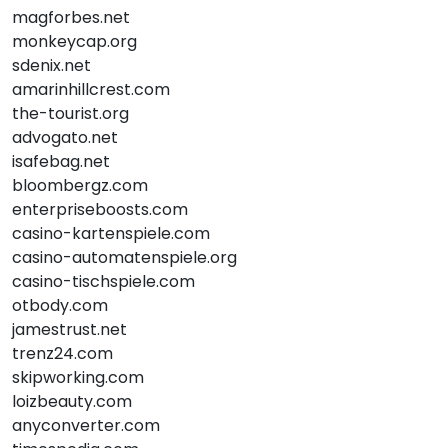
magforbes.net
monkeycap.org
sdenix.net
amarinhillcrest.com
the-tourist.org
advogato.net
isafebag.net
bloombergz.com
enterpriseboosts.com
casino-kartenspiele.com
casino-automatenspiele.org
casino-tischspiele.com
otbody.com
jamestrust.net
trenz24.com
skipworking.com
loizbeauty.com
anyconverter.com