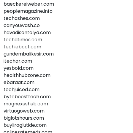
baeckereiweber.com
peoplemagazine.info
techashes.com
canyouwash.co
havadisantalya.com
techdtimes.com
techieboot.com
gundembalikesir.com
itechar.com
yesbold.com
healthhubzone.com
ebaraat.com
techjuiced.com
byteboosttech.com
magnexushub.com
virtuogoweb.com
biglotshours.com
buyliraglutide.com
onlinesafemeds.com