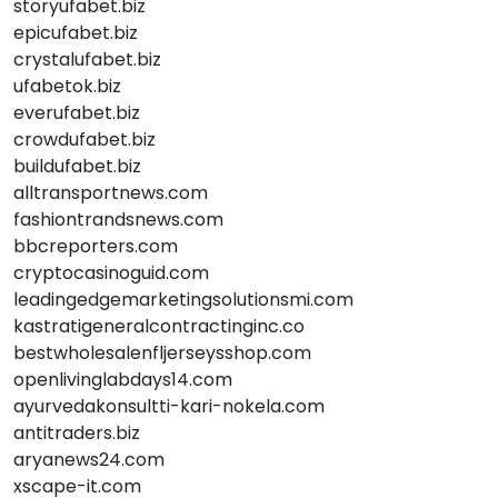
storyufabet.biz
epicufabet.biz
crystalufabet.biz
ufabetok.biz
everufabet.biz
crowdufabet.biz
buildufabet.biz
alltransportnews.com
fashiontrandsnews.com
bbcreporters.com
cryptocasinoguid.com
leadingedgemarketingsolutionsmi.com
kastratigeneralcontractinginc.co
bestwholesalenfljerseysshop.com
openlivinglabdays14.com
ayurvedakonsultti-kari-nokela.com
antitraders.biz
aryanews24.com
xscape-it.com