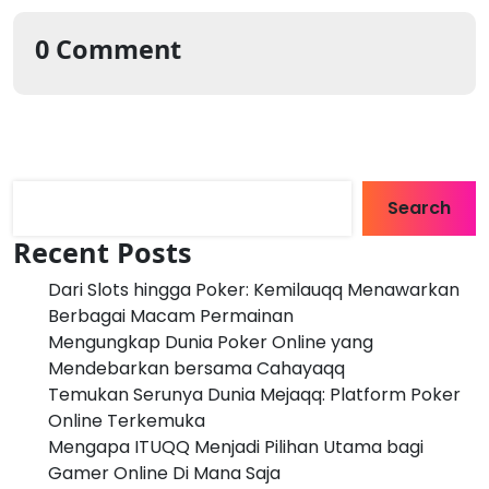
0 Comment
Search
Search
Recent Posts
Dari Slots hingga Poker: Kemilauqq Menawarkan
Berbagai Macam Permainan
Mengungkap Dunia Poker Online yang
Mendebarkan bersama Cahayaqq
Temukan Serunya Dunia Mejaqq: Platform Poker
Online Terkemuka
Mengapa ITUQQ Menjadi Pilihan Utama bagi
Gamer Online Di Mana Saja