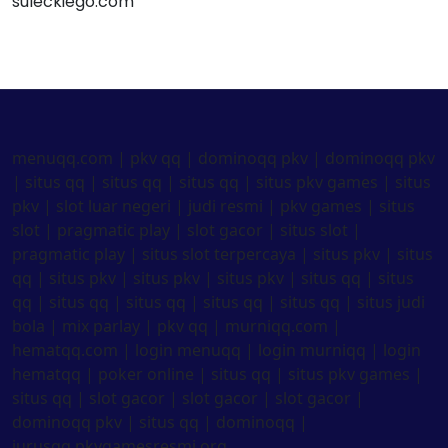
suleckiego.com
menuqq.com
|
pkv qq
|
dominoqq pkv
|
dominoqq pkv
|
situs qq
|
situs qq
|
situs qq
|
situs pkv games
|
situs
pkv
|
slot luar negeri
|
judi resmi
|
pkv games
|
situs
slot
|
pragmatic play
|
slot gacor
|
situs slot
|
pragmatic play
|
situs slot terpercaya
|
situs pkv
|
situs
qq
|
situs pkv
|
situs pkv
|
situs pkv
|
situs qq
|
situs
qq
|
situs qq
|
situs qq
|
situs qq
|
situs qq
|
situs judi
bola
|
mix parlay
|
pkv qq
|
murniqq.com
|
hematqq.com
|
login menuqq
|
login murniqq
|
login
hematqq
|
poker online
|
situs qq
|
situs pkv games
|
situs qq
|
slot gacor
|
slot gacor
|
slot gacor
|
dominoqq pkv
|
situs qq
|
dominoqq
|
jurusqq.pkvgamesresmi.org