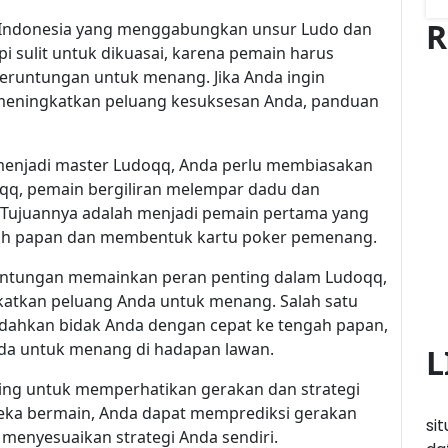
R
 Indonesia yang menggabungkan unsur Ludo dan
pi sulit untuk dikuasai, karena pemain harus
eruntungan untuk menang. Jika Anda ingin
meningkatkan peluang kesuksesan Anda, panduan
 menjadi master Ludoqq, Anda perlu membiasakan
oqq, pemain bergiliran melempar dadu dan
 Tujuannya adalah menjadi pemain pertama yang
ah papan dan membentuk kartu poker pemenang.
untungan memainkan peran penting dalam Ludoqq,
gkatkan peluang Anda untuk menang. Salah satu
dahkan bidak Anda dengan cepat ke tengah papan,
nda untuk menang di hadapan lawan.
L
ting untuk memperhatikan gerakan dan strategi
ka bermain, Anda dapat memprediksi gerakan
si
 menyesuaikan strategi Anda sendiri.