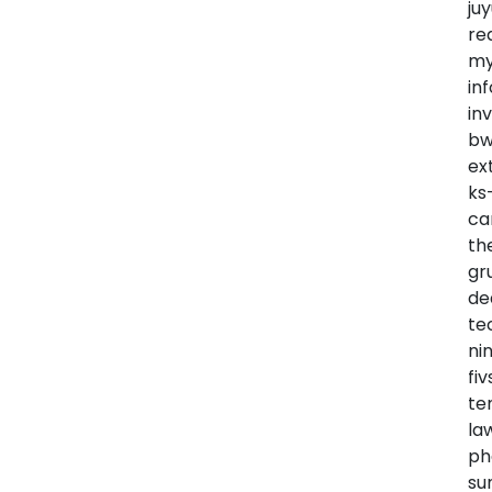
ju
re
my
in
in
bw
ex
ks
ca
th
gr
de
te
ni
fi
te
la
ph
su