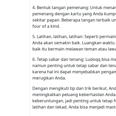
4. Bentuk tangan pemenang: Untuk menan
pemenang dengan kartu yang Anda kumpu
sekitar papan. Beberapa tangan terbaik unt
four of a kind.
5. Latihan, latihan, latihan: Seperti per
Anda akan semakin baik. Luangkan waktu 
baik itu bermain melawan teman atau lawa
6. Tetap sabar dan tenang: Ludoqq bisa m
namun penting untuk tetap sabar dan tena
karena hal ini dapat menyebabkan pengam
merugikan Anda.
Dengan mengikuti tip dan trik berikut, 
meningkatkan peluang keberhasilan Anda.
keberuntungan, jadi penting untuk tetap 
latihan dan tekad, Anda bisa menjadi mas