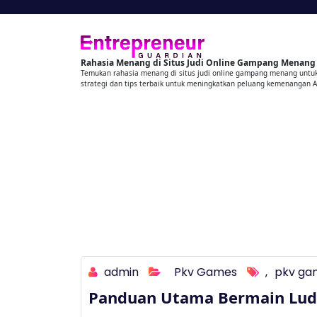
Skip
to
content
Rahasia Menang di Situs Judi Online Gampang Menang
Temukan rahasia menang di situs judi online gampang menang untuk
strategi dan tips terbaik untuk meningkatkan peluang kemenangan 
admin
Pkv Games
,
pkv ga
Panduan Utama Bermain Ludo