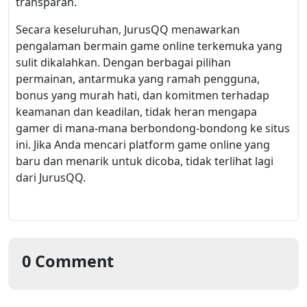
transparan.
Secara keseluruhan, JurusQQ menawarkan
pengalaman bermain game online terkemuka yang
sulit dikalahkan. Dengan berbagai pilihan
permainan, antarmuka yang ramah pengguna,
bonus yang murah hati, dan komitmen terhadap
keamanan dan keadilan, tidak heran mengapa
gamer di mana-mana berbondong-bondong ke situs
ini. Jika Anda mencari platform game online yang
baru dan menarik untuk dicoba, tidak terlihat lagi
dari JurusQQ.
0 Comment