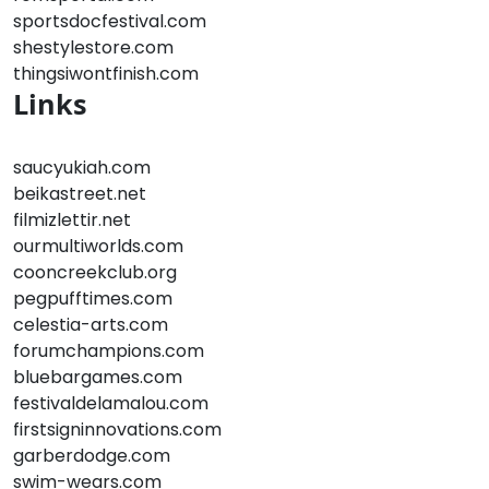
sportsdocfestival.com
shestylestore.com
thingsiwontfinish.com
Links
saucyukiah.com
beikastreet.net
filmizlettir.net
ourmultiworlds.com
cooncreekclub.org
pegpufftimes.com
celestia-arts.com
forumchampions.com
bluebargames.com
festivaldelamalou.com
firstsigninnovations.com
garberdodge.com
swim-wears.com