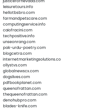
justicefornevada.com
leisuretours.info
hellotbsbro.com
farmandpetscare.com
computingservice.info
caiofracini.com
techpositive.info
unseonrang.com
pak-urdu-poetry.com
blogcetra.com
internetmarketingsolutions.co
ollystvs.com
globalnewscx.com
dogslives.com
pdfbookplanet.com
queenofrattan.com
thequeenofrattan.com
denohubpro.com
blades-knife.com