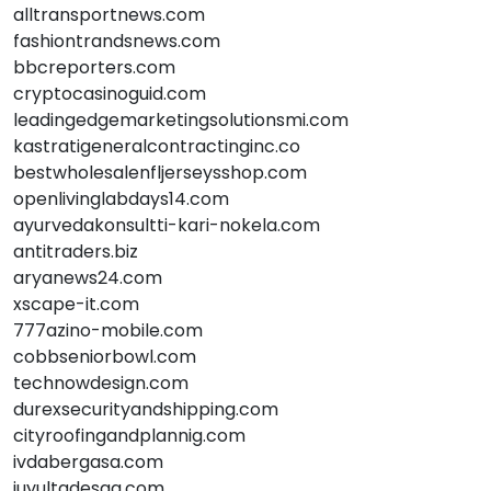
alltransportnews.com
fashiontrandsnews.com
bbcreporters.com
cryptocasinoguid.com
leadingedgemarketingsolutionsmi.com
kastratigeneralcontractinginc.co
bestwholesalenfljerseysshop.com
openlivinglabdays14.com
ayurvedakonsultti-kari-nokela.com
antitraders.biz
aryanews24.com
xscape-it.com
777azino-mobile.com
cobbseniorbowl.com
technowdesign.com
durexsecurityandshipping.com
cityroofingandplannig.com
ivdabergasa.com
juyultadesga.com