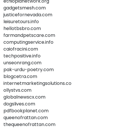
ethiopianetwork.org
gadgetsmesh.com
justicefornevada.com
leisuretours.info
hellotbsbro.com
farmandpetscare.com
computingservice.info
caiofracini.com
techpositive.info
unseonrang.com
pak-urdu-poetry.com
blogcetra.com
internetmarketingsolutions.co
ollystvs.com
globalnewscx.com
dogslives.com
pdfbookplanet.com
queenofrattan.com
thequeenofrattan.com