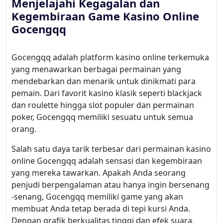
Menjelajahi Kegagalan dan
Kegembiraan Game Kasino Online
Gocengqq
Gocengqq adalah platform kasino online terkemuka
yang menawarkan berbagai permainan yang
mendebarkan dan menarik untuk dinikmati para
pemain. Dari favorit kasino klasik seperti blackjack
dan roulette hingga slot populer dan permainan
poker, Gocengqq memiliki sesuatu untuk semua
orang.
Salah satu daya tarik terbesar dari permainan kasino
online Gocengqq adalah sensasi dan kegembiraan
yang mereka tawarkan. Apakah Anda seorang
penjudi berpengalaman atau hanya ingin bersenang
-senang, Gocengqq memiliki game yang akan
membuat Anda tetap berada di tepi kursi Anda.
Dengan grafik berkualitas tinggi dan efek suara,