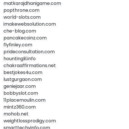
matkarajdhanigame.com
popthrone.com
world-slots.com
imakewebsolution.com
che-blog.com
pancakecoinz.com
flyfinley.com
prideconsultation.com
hountinglil.info
chakraaffirmations.net
bestjokes4u.com
lustgurgaon.com
geniejaar.com
bobbyslot.com
11placemoulin.com
mintz360.com
mohob.net
weightlossprodigy.com
smarttechyinfo.com