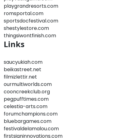
playgrandresorts.com
romsportal.com
sportsdocfestival.com
shestylestore.com
thingsiwontfinish.com
Links
saucyukiah.com
beikastreet.net
filmizlettir.net
ourmultiworlds.com
cooncreekclub.org
pegpufftimes.com
celestia-arts.com
forumchampions.com
bluebargames.com
festivaldelamalou.com
firstsigninnovations.com