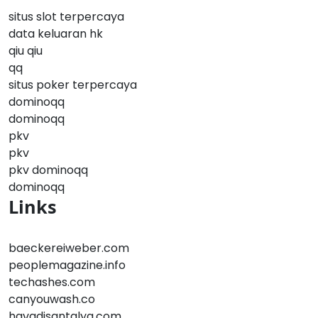
situs slot terpercaya
data keluaran hk
qiu qiu
qq
situs poker terpercaya
dominoqq
dominoqq
pkv
pkv
pkv dominoqq
dominoqq
Links
baeckereiweber.com
peoplemagazine.info
techashes.com
canyouwash.co
havadisantalya.com