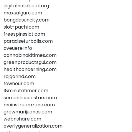
digitalnotebook.org
maxualguru.com
bongdasuncity.com
slot-pachi.com
freespinsslot.com
paradisefurballs.com
aveuere.info
cannabinoidtimes.com
greenproductsgui.com
healthconcerning.com
rojgarind.com
fewhour.com
18minutetimer.com
semanticseostars.com
mainstreamzone.com
growmarijuanas.com
webnshare.com
overlygeneralization.com