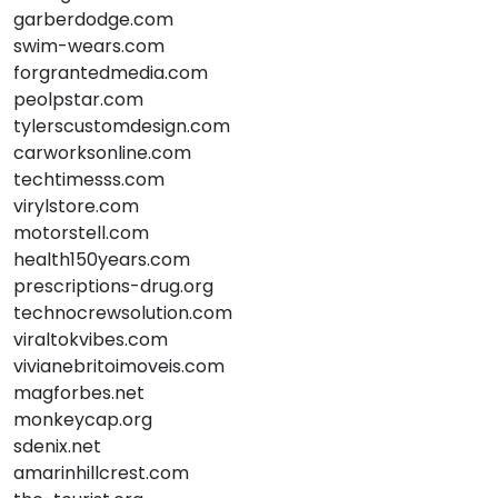
garberdodge.com
swim-wears.com
forgrantedmedia.com
peolpstar.com
tylerscustomdesign.com
carworksonline.com
techtimesss.com
virylstore.com
motorstell.com
health150years.com
prescriptions-drug.org
technocrewsolution.com
viraltokvibes.com
vivianebritoimoveis.com
magforbes.net
monkeycap.org
sdenix.net
amarinhillcrest.com