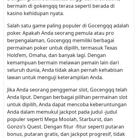
bermain di gokengqq terasa seperti berada di
kasino kehidupan nyata.
Salah satu game paling populer di Gocengqq adalah
poker. Apakah Anda seorang pemula atau pro
berpengalaman, Gocengqq memiliki berbagai
permainan poker untuk dipilih, termasuk Texas
Hold’em, Omaha, dan banyak lagi. Dengan
kemampuan bermain melawan pemain lain dari
seluruh dunia, Anda tidak akan pernah kehabisan
lawan untuk menguji keterampilan Anda.
Jika Anda seorang penggemar slot, Gocengqq telah
Anda liput. Dengan berbagai pilihan permainan slot
untuk dipilih, Anda dapat mencoba keberuntungan
Anda dalam memukul jackpot pada judul -judul
populer seperti Mega Moolah, Starburst, dan
Gonzo’s Quest. Dengan fitur -fitur seperti putaran
bonus, putaran gratis, dan jackpot progresif, tidak