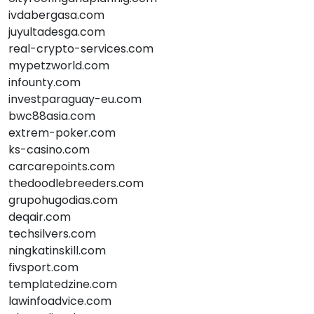
ivdabergasa.com
juyultadesga.com
real-crypto-services.com
mypetzworld.com
infounty.com
investparaguay-eu.com
bwc88asia.com
extrem-poker.com
ks-casino.com
carcarepoints.com
thedoodlebreeders.com
grupohugodias.com
deqair.com
techsilvers.com
ningkatinskill.com
fivsport.com
templatedzine.com
lawinfoadvice.com