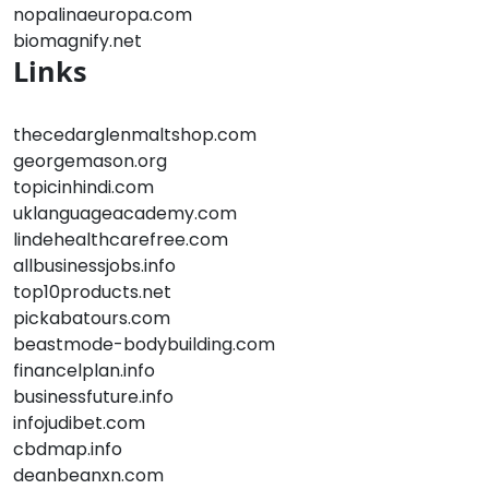
nopalinaeuropa.com
biomagnify.net
Links
thecedarglenmaltshop.com
georgemason.org
topicinhindi.com
uklanguageacademy.com
lindehealthcarefree.com
allbusinessjobs.info
top10products.net
pickabatours.com
beastmode-bodybuilding.com
financelplan.info
businessfuture.info
infojudibet.com
cbdmap.info
deanbeanxn.com