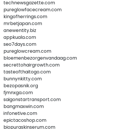
technewsgazette.com
pureglowfacecream.com
kingofherrings.com
mrbetjapan.com
anewentity.biz
appkuala.com
seo7days.com
pureglowcream.com
bloemenbezorgenvandaag.com
secrettohairgrowth.com
tasteofthaitogo.com
bunnynkitty.com
bezopasnik.org
fjmnxga.com
saigonstartransport.com
bangmaxwin.com
infonetive.com
epictacoshop.com
biopuraskinserum.com