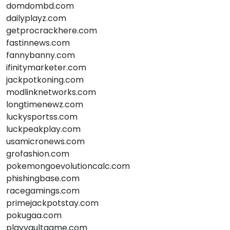
domdombd.com
dailyplayz.com
getprocrackhere.com
fastinnews.com
fannybanny.com
ifinitymarketer.com
jackpotkoning.com
modlinknetworks.com
longtimenewz.com
luckysportss.com
luckpeakplay.com
usamicronews.com
grofashion.com
pokemongoevolutioncalc.com
phishingbase.com
racegamings.com
primejackpotstay.com
pokugaa.com
playvaultgame.com