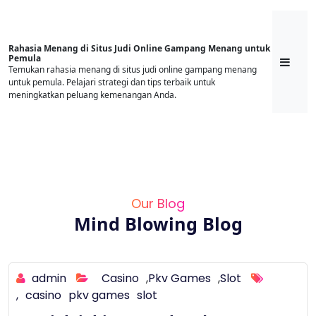
Skip
to
content
Rahasia Menang di Situs Judi Online Gampang Menang untuk
Pemula
Temukan rahasia menang di situs judi online gampang menang
untuk pemula. Pelajari strategi dan tips terbaik untuk
meningkatkan peluang kemenangan Anda.
Our Blog
Mind Blowing Blog
admin
Casino
,
Pkv Games
,
Slot
,
casino
pkv games
slot