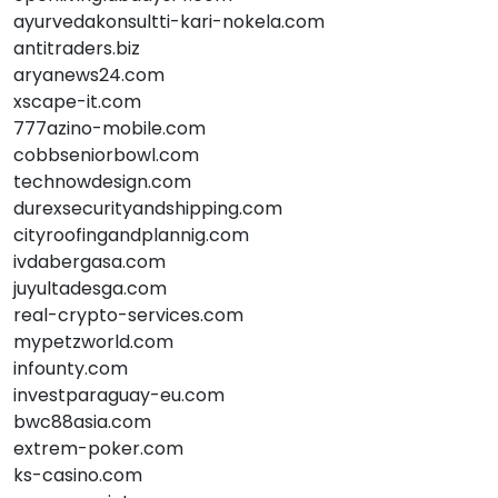
ayurvedakonsultti-kari-nokela.com
antitraders.biz
aryanews24.com
xscape-it.com
777azino-mobile.com
cobbseniorbowl.com
technowdesign.com
durexsecurityandshipping.com
cityroofingandplannig.com
ivdabergasa.com
juyultadesga.com
real-crypto-services.com
mypetzworld.com
infounty.com
investparaguay-eu.com
bwc88asia.com
extrem-poker.com
ks-casino.com