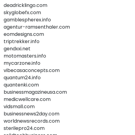
deadricklingo.com
skyglobefx.com
gamblespherex.info
agentur-ramsenthaler.com
eomdesigns.com
triptrekker.info
gendxxi.net
motomasters.info
mycarzone.info
vibecasaconcepts.com
quantum24.info
quantenki.com
businessmagazineusa.com
medicwellcare.com
vidsmall.com
businessnews2day.com
worldnewsrecords.com
sterilepro24.com