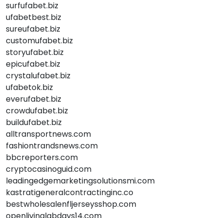
surfufabet.biz
ufabetbest.biz
sureufabet.biz
customufabet.biz
storyufabet.biz
epicufabet.biz
crystalufabet.biz
ufabetok.biz
everufabet.biz
crowdufabet.biz
buildufabet.biz
alltransportnews.com
fashiontrandsnews.com
bbcreporters.com
cryptocasinoguid.com
leadingedgemarketingsolutionsmi.com
kastratigeneralcontractinginc.co
bestwholesalenfljerseysshop.com
openlivinglabdays14.com