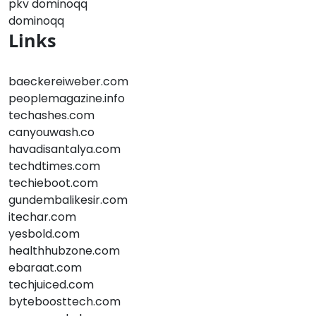
pkv dominoqq
dominoqq
Links
baeckereiweber.com
peoplemagazine.info
techashes.com
canyouwash.co
havadisantalya.com
techdtimes.com
techieboot.com
gundembalikesir.com
itechar.com
yesbold.com
healthhubzone.com
ebaraat.com
techjuiced.com
byteboosttech.com