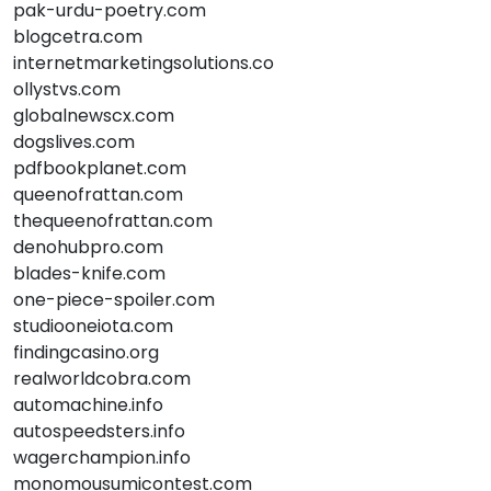
pak-urdu-poetry.com
blogcetra.com
internetmarketingsolutions.co
ollystvs.com
globalnewscx.com
dogslives.com
pdfbookplanet.com
queenofrattan.com
thequeenofrattan.com
denohubpro.com
blades-knife.com
one-piece-spoiler.com
studiooneiota.com
findingcasino.org
realworldcobra.com
automachine.info
autospeedsters.info
wagerchampion.info
monomousumicontest.com