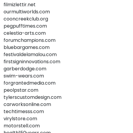
filmizlettir.net
ourmultiworlds.com
cooncreekclub.org
pegpufftimes.com
celestia-arts.com
forumchampions.com
bluebargames.com
festivaldelamalou.com
firstsigninnovations.com
garberdodge.com
swim-wears.com
forgrantedmedia.com
peolpstar.com
tylerscustomdesign.com
carworksonline.com
techtimesss.com
virylstore.com
motorstell.com
health150years.com