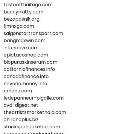
tasteofthaitogo.com
bunnynkitty.com
bezopasnik.org
fjmnxga.com
saigonstartransport.com
bangmaxwin.com
infonetive.com
epictacoshop.com
biopuraskinserum.com
californiafinances.info
canadafinance.info
nevadamoney.info
rimene.com
ledepanneur-pigalle.com
dvd-digest.net
theartistsmarketnola.com
chiranaplus.biz
stackspancakebar.com
namheongfoodcourt.com