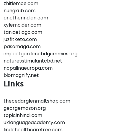
zhitiemoe.com
nungkub.com
anotherindian.com
xylemcider.com
taniaetiago.com
juzfitketo.com
pasomaga.com
impactgardencbdgummies.org
naturesstimulantcbd.net
nopalinaeuropa.com
biomagnify.net
Links
thecedarglenmaltshop.com
georgemason.org
topicinhindi.com
uklanguageacademy.com
lindehealthcarefree.com