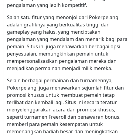
pengalaman yang lebih kompetitif.
Salah satu fitur yang menonjol dari Pokerpelangi
adalah grafiknya yang berkualitas tinggi dan
gameplay yang halus, yang menciptakan
pengalaman yang mendalam dan menarik bagi para
pemain. Situs ini juga menawarkan berbagai opsi
penyesuaian, memungkinkan pemain untuk
mempersonalisasikan pengalaman mereka dan
menjadikan permainan menjadi milik mereka.
Selain berbagai permainan dan turnamennya,
Pokerpelangi juga menawarkan sejumlah fitur dan
promosi khusus untuk membuat pemain tetap
terlibat dan kembali lagi. Situs ini secara teratur
menyelenggarakan acara dan promosi khusus,
seperti turnamen Freeroll dan penawaran bonus,
memberi para pemain kesempatan untuk
memenangkan hadiah besar dan meningkatkan