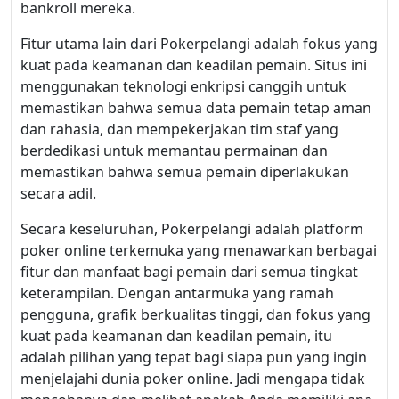
bankroll mereka.
Fitur utama lain dari Pokerpelangi adalah fokus yang
kuat pada keamanan dan keadilan pemain. Situs ini
menggunakan teknologi enkripsi canggih untuk
memastikan bahwa semua data pemain tetap aman
dan rahasia, dan mempekerjakan tim staf yang
berdedikasi untuk memantau permainan dan
memastikan bahwa semua pemain diperlakukan
secara adil.
Secara keseluruhan, Pokerpelangi adalah platform
poker online terkemuka yang menawarkan berbagai
fitur dan manfaat bagi pemain dari semua tingkat
keterampilan. Dengan antarmuka yang ramah
pengguna, grafik berkualitas tinggi, dan fokus yang
kuat pada keamanan dan keadilan pemain, itu
adalah pilihan yang tepat bagi siapa pun yang ingin
menjelajahi dunia poker online. Jadi mengapa tidak