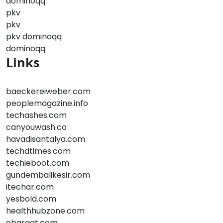
dominoqq
pkv
pkv
pkv dominoqq
dominoqq
Links
baeckereiweber.com
peoplemagazine.info
techashes.com
canyouwash.co
havadisantalya.com
techdtimes.com
techieboot.com
gundembalikesir.com
itechar.com
yesbold.com
healthhubzone.com
ebaraat.com