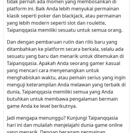
tidak pernah ada momen yang membosankan di
platform ini. Baik Anda lebih menyukai permainan
klasik seperti poker dan blackjack, atau permainan
yang lebih modern seperti slot dan roulette,
Taipanqqasia memiliki sesuatu untuk semua orang.
Dan dengan pembaruan rutin dan rilis baru yang
ditambahkan ke platform secara berkala, selalu ada
sesuatu yang baru dan menarik untuk ditemukan di
Taipanqqasia. Apakah Anda seorang gamer kasual
yang mencari cara menyenangkan untuk
menghabiskan waktu, atau pemain serius yang ingin
menguji keterampilan Anda melawan yang terbaik di
dunia, Taipanqqasia memiliki semua yang Anda
butuhkan untuk membawa pengalaman bermain
game Anda ke level berikutnya.
Jadi mengapa menunggu? Kunjungi Taipanqqasia
hari ini dan mulailah menjelajahi dunia game online
yang menarik. Dengan beragam permainan,