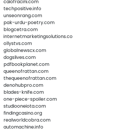
caiofracini.com
techpositive.info
unseonrang.com
pak-urdu-poetry.com
blogcetra.com
internetmarketingsolutions.co
ollystvs.com
globalnewscx.com
dogslives.com
pdfbookplanet.com
queenofrattan.com
thequeenofrattan.com
denohubpro.com
blades-knife.com
one-piece-spoiler.com
studiooneiota.com
findingcasino.org
realworldcobra.com
automachine.info