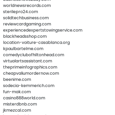
worldnewsrecords.com
sterilepro24.com
solidtechbusiness.com
reviewcardgaming.com
experiencedexpertstowingservice.com
blackheadsshop.com
location-voiture-casablanca.org
kpaulbartelme.com
comedyclubofhiltonhead.com
virtualartsassistant.com
theprimeinfographics.com
cheapvaliumordernow.com
beenime.com
sodecia-kemmerich.com
fun-mak.com
casino888world.com
misterdbnb.com
jkmezcal.com