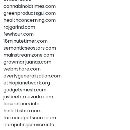
cannabinoidtimes.com
greenproductsgui.com
healthconcerning.com
rojgarind.com
fewhour.com
18minutetimer.com
semanticseostars.com
mainstreamzone.com
growmarijuanas.com
webnshare.com
overlygeneralization.com
ethiopianetwork.org
gadgetsmesh.com
justicefornevada.com
leisuretours.info
hellotbsbro.com
farmandpetscare.com
computingservice.info