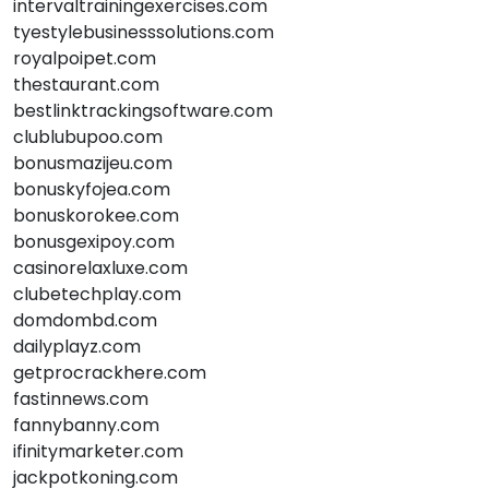
intervaltrainingexercises.com
tyestylebusinesssolutions.com
royalpoipet.com
thestaurant.com
bestlinktrackingsoftware.com
clublubupoo.com
bonusmazijeu.com
bonuskyfojea.com
bonuskorokee.com
bonusgexipoy.com
casinorelaxluxe.com
clubetechplay.com
domdombd.com
dailyplayz.com
getprocrackhere.com
fastinnews.com
fannybanny.com
ifinitymarketer.com
jackpotkoning.com