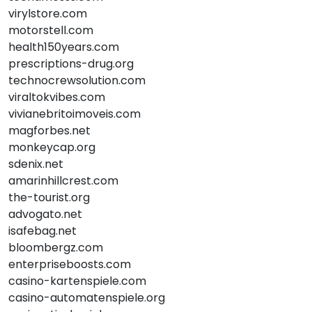
virylstore.com
motorstell.com
health150years.com
prescriptions-drug.org
technocrewsolution.com
viraltokvibes.com
vivianebritoimoveis.com
magforbes.net
monkeycap.org
sdenix.net
amarinhillcrest.com
the-tourist.org
advogato.net
isafebag.net
bloombergz.com
enterpriseboosts.com
casino-kartenspiele.com
casino-automatenspiele.org