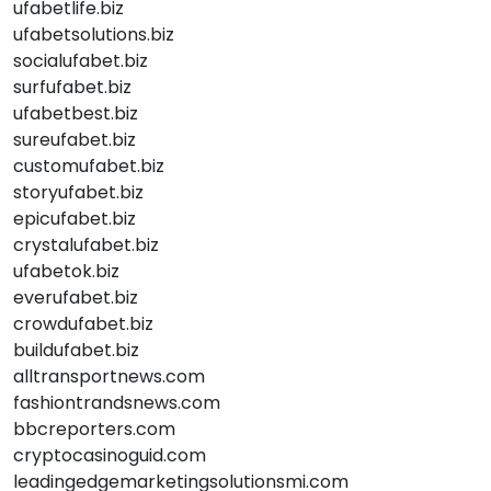
ufabetlife.biz
ufabetsolutions.biz
socialufabet.biz
surfufabet.biz
ufabetbest.biz
sureufabet.biz
customufabet.biz
storyufabet.biz
epicufabet.biz
crystalufabet.biz
ufabetok.biz
everufabet.biz
crowdufabet.biz
buildufabet.biz
alltransportnews.com
fashiontrandsnews.com
bbcreporters.com
cryptocasinoguid.com
leadingedgemarketingsolutionsmi.com