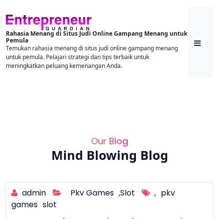
Skip
to
content
Rahasia Menang di Situs Judi Online Gampang Menang untuk
Pemula
Temukan rahasia menang di situs judi online gampang menang
untuk pemula. Pelajari strategi dan tips terbaik untuk
meningkatkan peluang kemenangan Anda.
Our Blog
Mind Blowing Blog
admin
Pkv Games
,
Slot
,
pkv
games
slot