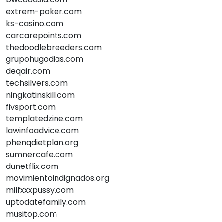
extrem-poker.com
ks-casino.com
carcarepoints.com
thedoodlebreeders.com
grupohugodias.com
deqair.com
techsilvers.com
ningkatinskill.com
fivsport.com
templatedzine.com
lawinfoadvice.com
phenqdietplan.org
sumnercafe.com
dunetflix.com
movimientoindignados.org
milfxxxpussy.com
uptodatefamily.com
musitop.com