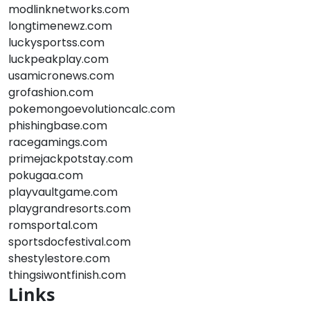
modlinknetworks.com
longtimenewz.com
luckysportss.com
luckpeakplay.com
usamicronews.com
grofashion.com
pokemongoevolutioncalc.com
phishingbase.com
racegamings.com
primejackpotstay.com
pokugaa.com
playvaultgame.com
playgrandresorts.com
romsportal.com
sportsdocfestival.com
shestylestore.com
thingsiwontfinish.com
Links