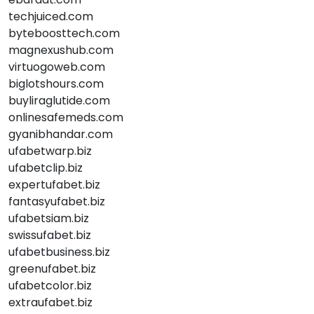
techjuiced.com
byteboosttech.com
magnexushub.com
virtuogoweb.com
biglotshours.com
buyliraglutide.com
onlinesafemeds.com
gyanibhandar.com
ufabetwarp.biz
ufabetclip.biz
expertufabet.biz
fantasyufabet.biz
ufabetsiam.biz
swissufabet.biz
ufabetbusiness.biz
greenufabet.biz
ufabetcolor.biz
extraufabet.biz