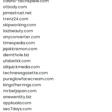
casino-tischspiele.com
otbody.com
jamestrust.net
trenz24.com
skipworking.com
loizbeauty.com
anyconverter.com
timespedia.com
jejakkrismon.com
diemthole.biz
ufabetkk.com
allquickmedia.com
technewsgazette.com
pureglowfacecream.com
kingofherrings.com
mrbetjapan.com
anewentity.biz
appkuala.com
seo7days.com