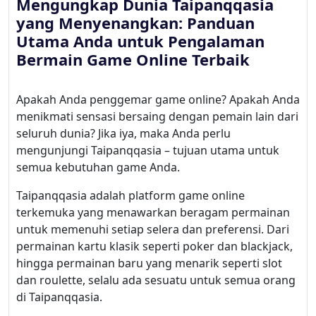
Mengungkap Dunia Taipanqqasia
yang Menyenangkan: Panduan
Utama Anda untuk Pengalaman
Bermain Game Online Terbaik
Apakah Anda penggemar game online? Apakah Anda
menikmati sensasi bersaing dengan pemain lain dari
seluruh dunia? Jika iya, maka Anda perlu
mengunjungi Taipanqqasia – tujuan utama untuk
semua kebutuhan game Anda.
Taipanqqasia adalah platform game online
terkemuka yang menawarkan beragam permainan
untuk memenuhi setiap selera dan preferensi. Dari
permainan kartu klasik seperti poker dan blackjack,
hingga permainan baru yang menarik seperti slot
dan roulette, selalu ada sesuatu untuk semua orang
di Taipanqqasia.