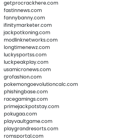
getprocrackhere.com
fastinnews.com
fannybanny.com
ifinitymarketer.com
jackpotkoning.com
modlinknetworks.com
longtimenewz.com
luckysportss.com
luckpeakplay.com
usamicronews.com
grofashion.com
pokemongoevolutioncalc.com
phishingbase.com
racegamings.com
primejackpotstay.com
pokugaa.com
playvaultgame.com
playgrandresorts.com
romsportal.com