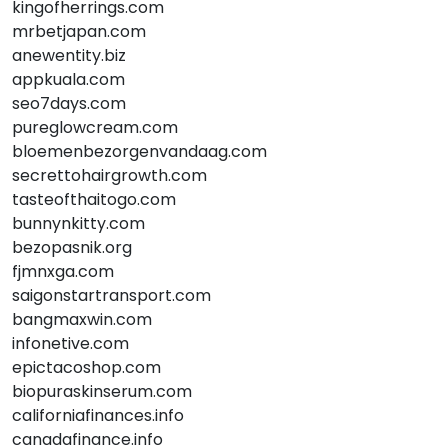
kingofherrings.com
mrbetjapan.com
anewentity.biz
appkuala.com
seo7days.com
pureglowcream.com
bloemenbezorgenvandaag.com
secrettohairgrowth.com
tasteofthaitogo.com
bunnynkitty.com
bezopasnik.org
fjmnxga.com
saigonstartransport.com
bangmaxwin.com
infonetive.com
epictacoshop.com
biopuraskinserum.com
californiafinances.info
canadafinance.info