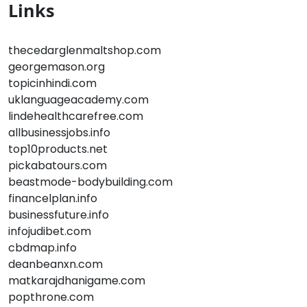
Links
thecedarglenmaltshop.com
georgemason.org
topicinhindi.com
uklanguageacademy.com
lindehealthcarefree.com
allbusinessjobs.info
top10products.net
pickabatours.com
beastmode-bodybuilding.com
financelplan.info
businessfuture.info
infojudibet.com
cbdmap.info
deanbeanxn.com
matkarajdhanigame.com
popthrone.com