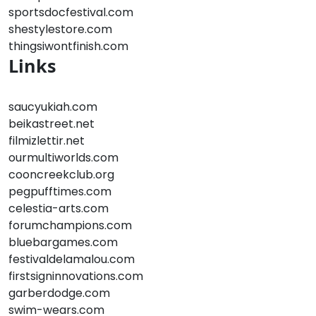
sportsdocfestival.com
shestylestore.com
thingsiwontfinish.com
Links
saucyukiah.com
beikastreet.net
filmizlettir.net
ourmultiworlds.com
cooncreekclub.org
pegpufftimes.com
celestia-arts.com
forumchampions.com
bluebargames.com
festivaldelamalou.com
firstsigninnovations.com
garberdodge.com
swim-wears.com