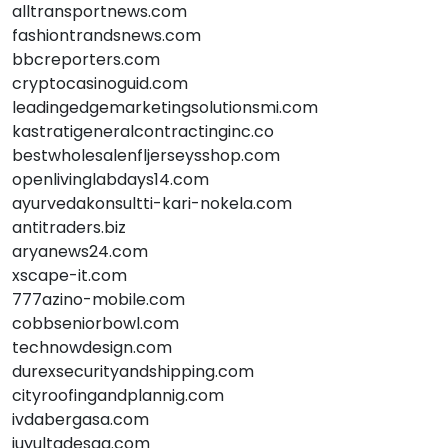
alltransportnews.com
fashiontrandsnews.com
bbcreporters.com
cryptocasinoguid.com
leadingedgemarketingsolutionsmi.com
kastratigeneralcontractinginc.co
bestwholesalenfljerseysshop.com
openlivinglabdays14.com
ayurvedakonsultti-kari-nokela.com
antitraders.biz
aryanews24.com
xscape-it.com
777azino-mobile.com
cobbseniorbowl.com
technowdesign.com
durexsecurityandshipping.com
cityroofingandplannig.com
ivdabergasa.com
juyultadesga.com