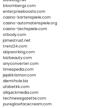
bloombergz.com
enterpriseboosts.com
casino-kartenspiele.com
casino-automatenspiele.org
casino-tischspiele.com
otbody.com
jamestrust.net
trenz24.com
skipworking.com
loizbeauty.com
anyconverter.com
timespedia.com
jejakkrismon.com
diemthole.biz
ufabetkk.com
allquickmedia.com
technewsgazette.com
pureglowfacecream.com