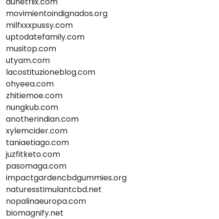
dunetflix.com
movimientoindignados.org
milfxxxpussy.com
uptodatefamily.com
musitop.com
utyam.com
lacostituzioneblog.com
ohyeea.com
zhitiemoe.com
nungkub.com
anotherindian.com
xylemcider.com
taniaetiago.com
juzfitketo.com
pasomaga.com
impactgardencbdgummies.org
naturesstimulantcbd.net
nopalinaeuropa.com
biomagnify.net