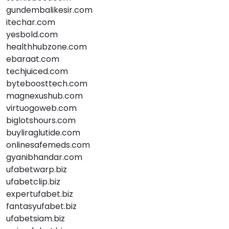
gundembalikesir.com
itechar.com
yesbold.com
healthhubzone.com
ebaraat.com
techjuiced.com
byteboosttech.com
magnexushub.com
virtuogoweb.com
biglotshours.com
buyliraglutide.com
onlinesafemeds.com
gyanibhandar.com
ufabetwarp.biz
ufabetclip.biz
expertufabet.biz
fantasyufabet.biz
ufabetsiam.biz