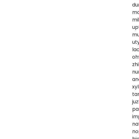
du
mo
mi
up
mu
ut
la
oh
zh
nu
an
xy
ta
ju
pa
im
na
no
bi