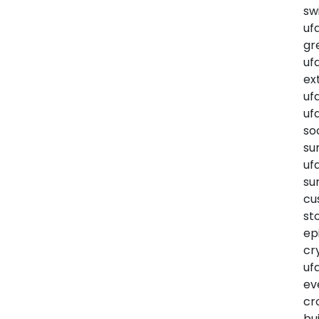
sw
uf
gr
uf
ex
ufa
uf
so
su
uf
su
cu
st
ep
cr
uf
ev
cr
bu