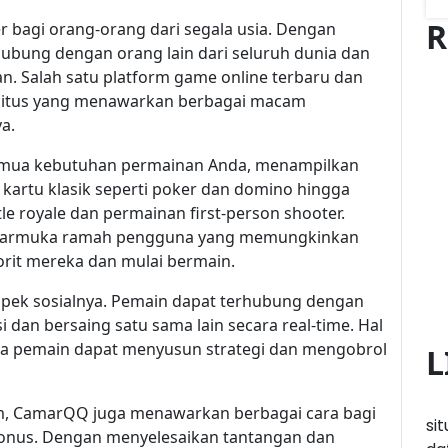
R
r bagi orang-orang dari segala usia. Dengan
hubung dengan orang lain dari seluruh dunia dan
an. Salah satu platform game online terbaru dan
situs yang menawarkan berbagai macam
a.
emua kebutuhan permainan Anda, menampilkan
kartu klasik seperti poker dan domino hingga
e royale dan permainan first-person shooter.
 antarmuka ramah pengguna yang memungkinkan
orit mereka dan mulai bermain.
spek sosialnya. Pemain dapat terhubung dengan
dan bersaing satu sama lain secara real-time. Hal
a pemain dapat menyusun strategi dan mengobrol
L
am, CamarQQ juga menawarkan berbagai cara bagi
si
onus. Dengan menyelesaikan tantangan dan