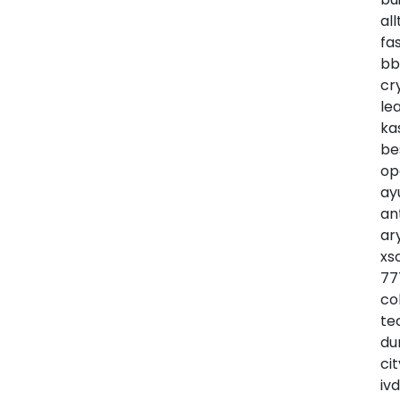
al
fa
bb
cr
le
ka
be
op
ay
an
ar
xs
77
co
te
du
ci
iv