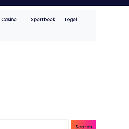
Casino
Sportbook
Togel
earch
Search