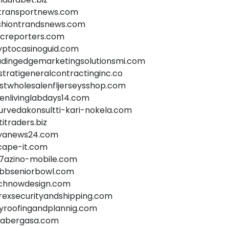
ltransportnews.com
shiontrandsnews.com
creporters.com
yptocasinoguid.com
adingedgemarketingsolutionsmi.com
stratigeneralcontractinginc.co
stwholesalenfljerseysshop.com
enlivinglabdays14.com
urvedakonsultti-kari-nokela.com
titraders.biz
yanews24.com
cape-it.com
7azino-mobile.com
bbseniorbowl.com
chnowdesign.com
rexsecurityandshipping.com
tyroofingandplannig.com
dabergasa.com