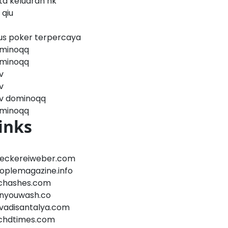
ta keluaran hk
 qiu
tus poker terpercaya
minoqq
minoqq
v
v
v dominoqq
minoqq
inks
eckereiweber.com
oplemagazine.info
chashes.com
nyouwash.co
vadisantalya.com
chdtimes.com