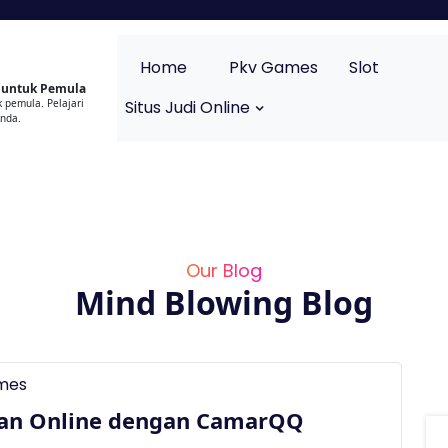
Home
Pkv Games
Slot
 untuk Pemula
 pemula. Pelajari
Situs Judi Online
Anda.
Our Blog
Mind Blowing Blog
mes
S
nan Online dengan CamarQQ