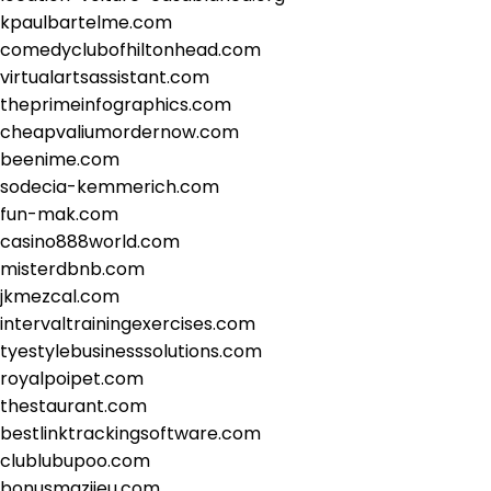
kpaulbartelme.com
comedyclubofhiltonhead.com
virtualartsassistant.com
theprimeinfographics.com
cheapvaliumordernow.com
beenime.com
sodecia-kemmerich.com
fun-mak.com
casino888world.com
misterdbnb.com
jkmezcal.com
intervaltrainingexercises.com
tyestylebusinesssolutions.com
royalpoipet.com
thestaurant.com
bestlinktrackingsoftware.com
clublubupoo.com
bonusmazijeu.com