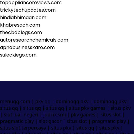
topappliancereviews.com
trickytechupdates.com
hindiabhimaan.com
khabresach.com
thecbdblogs.com
autoresearchchemicals.com
apnabusinesskaro.com
suleckiego.com
menuqq.com
|
pkv qq
|
dominoqq pkv
|
dominoqq pkv
|
situs qq
|
situs qq
|
situs qq
|
situs pkv games
|
situs pkv
|
slot luar negeri
|
judi resmi
|
pkv games
|
situs slot
|
pragmatic play
|
slot gacor
|
situs slot
|
pragmatic play
|
situs slot terpercaya
|
situs pkv
|
situs qq
|
situs pkv
|