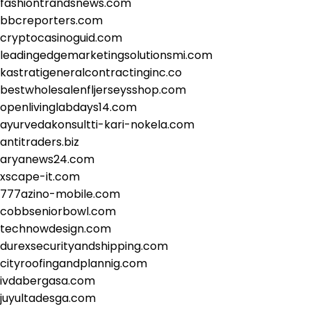
fashiontrandsnews.com
bbcreporters.com
cryptocasinoguid.com
leadingedgemarketingsolutionsmi.com
kastratigeneralcontractinginc.co
bestwholesalenfljerseysshop.com
openlivinglabdays14.com
ayurvedakonsultti-kari-nokela.com
antitraders.biz
aryanews24.com
xscape-it.com
777azino-mobile.com
cobbseniorbowl.com
technowdesign.com
durexsecurityandshipping.com
cityroofingandplannig.com
ivdabergasa.com
juyultadesga.com