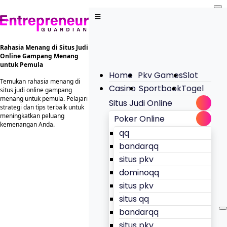
Skip
to
content
Rahasia Menang di Situs Judi
Online Gampang Menang
untuk Pemula
Home
Pkv Games
Slot
Temukan rahasia menang di
Casino
Sportbook
Togel
situs judi online gampang
menang untuk pemula. Pelajari
Situs Judi Online
strategi dan tips terbaik untuk
meningkatkan peluang
Poker Online
kemenangan Anda.
qq
bandarqq
situs pkv
dominoqq
situs pkv
situs qq
bandarqq
situs pkv