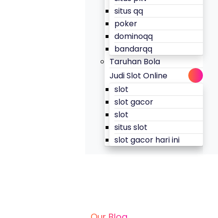
situs qq
poker
dominoqq
bandarqq
Taruhan Bola
Judi Slot Online
slot
slot gacor
slot
situs slot
slot gacor hari ini
Our Blog