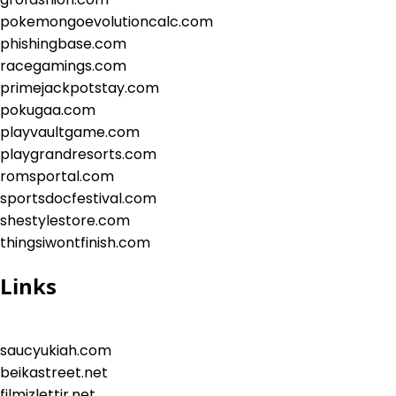
pokemongoevolutioncalc.com
phishingbase.com
racegamings.com
primejackpotstay.com
pokugaa.com
playvaultgame.com
playgrandresorts.com
romsportal.com
sportsdocfestival.com
shestylestore.com
thingsiwontfinish.com
Links
saucyukiah.com
beikastreet.net
filmizlettir.net