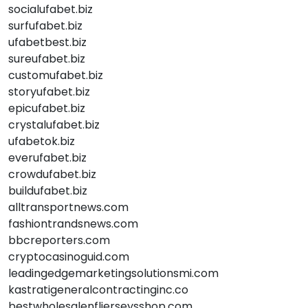
socialufabet.biz
surfufabet.biz
ufabetbest.biz
sureufabet.biz
customufabet.biz
storyufabet.biz
epicufabet.biz
crystalufabet.biz
ufabetok.biz
everufabet.biz
crowdufabet.biz
buildufabet.biz
alltransportnews.com
fashiontrandsnews.com
bbcreporters.com
cryptocasinoguid.com
leadingedgemarketingsolutionsmi.com
kastratigeneralcontractinginc.co
bestwholesalenfljerseysshop.com