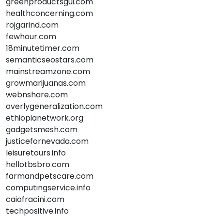
greenproductsgui.com
healthconcerning.com
rojgarind.com
fewhour.com
18minutetimer.com
semanticseostars.com
mainstreamzone.com
growmarijuanas.com
webnshare.com
overlygeneralization.com
ethiopianetwork.org
gadgetsmesh.com
justicefornevada.com
leisuretours.info
hellotbsbro.com
farmandpetscare.com
computingservice.info
caiofracini.com
techpositive.info