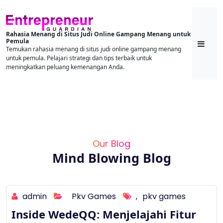
Skip
to
content
Rahasia Menang di Situs Judi Online Gampang Menang untuk
Pemula
Temukan rahasia menang di situs judi online gampang menang
untuk pemula. Pelajari strategi dan tips terbaik untuk
meningkatkan peluang kemenangan Anda.
Our Blog
Mind Blowing Blog
admin
Pkv Games
,
pkv games
Inside WedeQQ: Menjelajahi Fitur