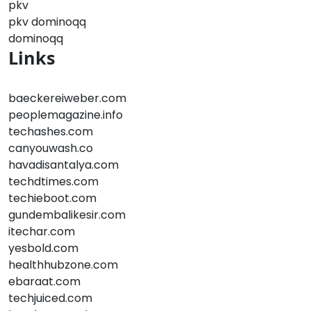
pkv
pkv dominoqq
dominoqq
Links
baeckereiweber.com
peoplemagazine.info
techashes.com
canyouwash.co
havadisantalya.com
techdtimes.com
techieboot.com
gundembalikesir.com
itechar.com
yesbold.com
healthhubzone.com
ebaraat.com
techjuiced.com