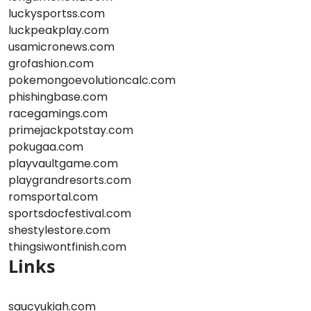
luckysportss.com
luckpeakplay.com
usamicronews.com
grofashion.com
pokemongoevolutioncalc.com
phishingbase.com
racegamings.com
primejackpotstay.com
pokugaa.com
playvaultgame.com
playgrandresorts.com
romsportal.com
sportsdocfestival.com
shestylestore.com
thingsiwontfinish.com
Links
saucyukiah.com