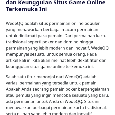
dan Keunggulan Situs Game Online
Terkemuka Ini
WedeQQ adalah situs permainan online populer
yang menawarkan berbagai macam permainan
untuk dinikmati para pemain. Dari permainan kartu
tradisional seperti poker dan domino hingga
permainan yang lebih modern dan inovatif, WedeQQ
mempunyai sesuatu untuk semua orang. Pada
artikel kali ini kita akan melihat lebih dekat fitur dan
keunggulan situs game online terkemuka ini.
Salah satu fitur menonjol dari WedeQQ adalah
variasi permainan yang tersedia untuk pemain.
Apakah Anda seorang pemain poker berpengalaman
atau pemula yang ingin mencoba sesuatu yang baru,
ada permainan untuk Anda di WedeQQ. Situs ini
menawarkan berbagai permainan kartu tradisional,
serta pilihan yang lebih modern dan inovatif,