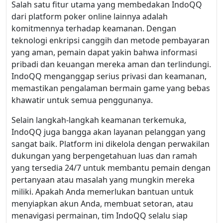
Salah satu fitur utama yang membedakan IndoQQ
dari platform poker online lainnya adalah
komitmennya terhadap keamanan. Dengan
teknologi enkripsi canggih dan metode pembayaran
yang aman, pemain dapat yakin bahwa informasi
pribadi dan keuangan mereka aman dan terlindungi.
IndoQQ menganggap serius privasi dan keamanan,
memastikan pengalaman bermain game yang bebas
khawatir untuk semua penggunanya.
Selain langkah-langkah keamanan terkemuka,
IndoQQ juga bangga akan layanan pelanggan yang
sangat baik. Platform ini dikelola dengan perwakilan
dukungan yang berpengetahuan luas dan ramah
yang tersedia 24/7 untuk membantu pemain dengan
pertanyaan atau masalah yang mungkin mereka
miliki. Apakah Anda memerlukan bantuan untuk
menyiapkan akun Anda, membuat setoran, atau
menavigasi permainan, tim IndoQQ selalu siap