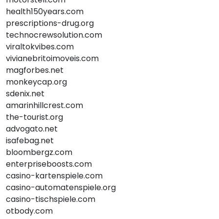
health150years.com
prescriptions-drug.org
technocrewsolution.com
viraltokvibes.com
vivianebritoimoveis.com
magforbes.net
monkeycap.org
sdenix.net
amarinhillcrest.com
the-tourist.org
advogato.net
isafebag.net
bloombergz.com
enterpriseboosts.com
casino-kartenspiele.com
casino-automatenspiele.org
casino-tischspiele.com
otbody.com