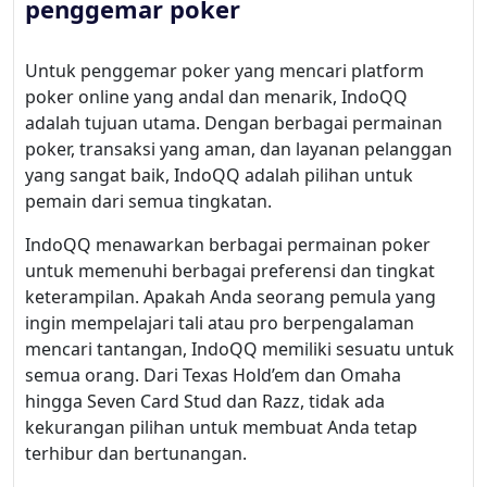
penggemar poker
Untuk penggemar poker yang mencari platform
poker online yang andal dan menarik, IndoQQ
adalah tujuan utama. Dengan berbagai permainan
poker, transaksi yang aman, dan layanan pelanggan
yang sangat baik, IndoQQ adalah pilihan untuk
pemain dari semua tingkatan.
IndoQQ menawarkan berbagai permainan poker
untuk memenuhi berbagai preferensi dan tingkat
keterampilan. Apakah Anda seorang pemula yang
ingin mempelajari tali atau pro berpengalaman
mencari tantangan, IndoQQ memiliki sesuatu untuk
semua orang. Dari Texas Hold’em dan Omaha
hingga Seven Card Stud dan Razz, tidak ada
kekurangan pilihan untuk membuat Anda tetap
terhibur dan bertunangan.