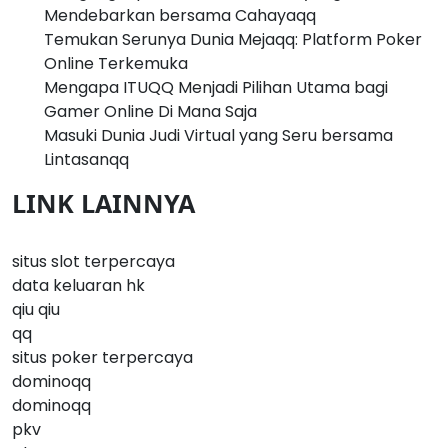
Mendebarkan bersama Cahayaqq
Temukan Serunya Dunia Mejaqq: Platform Poker
Online Terkemuka
Mengapa ITUQQ Menjadi Pilihan Utama bagi
Gamer Online Di Mana Saja
Masuki Dunia Judi Virtual yang Seru bersama
Lintasanqq
LINK LAINNYA
situs slot terpercaya
data keluaran hk
qiu qiu
qq
situs poker terpercaya
dominoqq
dominoqq
pkv