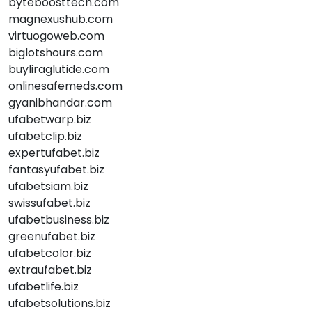
byteboosttech.com
magnexushub.com
virtuogoweb.com
biglotshours.com
buyliraglutide.com
onlinesafemeds.com
gyanibhandar.com
ufabetwarp.biz
ufabetclip.biz
expertufabet.biz
fantasyufabet.biz
ufabetsiam.biz
swissufabet.biz
ufabetbusiness.biz
greenufabet.biz
ufabetcolor.biz
extraufabet.biz
ufabetlife.biz
ufabetsolutions.biz