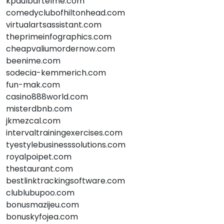
kpaulbartelme.com
comedyclubofhiltonhead.com
virtualartsassistant.com
theprimeinfographics.com
cheapvaliumordernow.com
beenime.com
sodecia-kemmerich.com
fun-mak.com
casino888world.com
misterdbnb.com
jkmezcal.com
intervaltrainingexercises.com
tyestylebusinesssolutions.com
royalpoipet.com
thestaurant.com
bestlinktrackingsoftware.com
clublubupoo.com
bonusmazijeu.com
bonuskyfojea.com