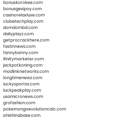
bonuskorokee.com
bonusgexipoy.com
casinorelaxluxe.com
clubetechplay.com
domdombd.com
dailyplayz.com
getprocrackhere.com
fastinnews.com
fannybanny.com
ifinitymarketer.com
jackpotkoning.com
modlinknetworks.com
longtimenewz.com
luckysportss.com
luckpeakplay.com
usamicronews.com
grofashion.com
pokemongoevolutioncalc.com
phishingbase.com