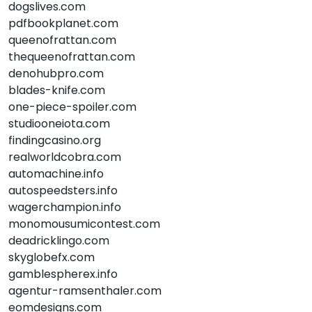
dogslives.com
pdfbookplanet.com
queenofrattan.com
thequeenofrattan.com
denohubpro.com
blades-knife.com
one-piece-spoiler.com
studiooneiota.com
findingcasino.org
realworldcobra.com
automachine.info
autospeedsters.info
wagerchampion.info
monomousumicontest.com
deadricklingo.com
skyglobefx.com
gamblespherex.info
agentur-ramsenthaler.com
eomdesigns.com