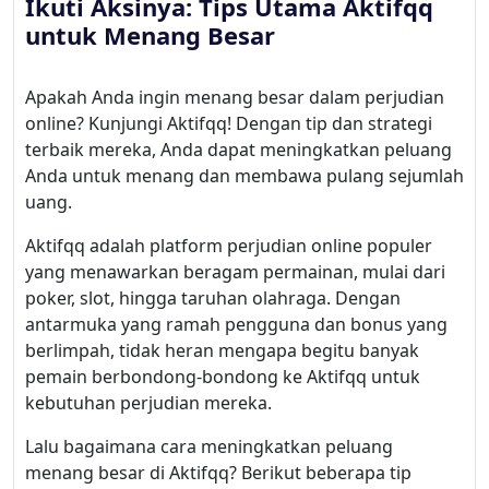
Ikuti Aksinya: Tips Utama Aktifqq
untuk Menang Besar
Apakah Anda ingin menang besar dalam perjudian
online? Kunjungi Aktifqq! Dengan tip dan strategi
terbaik mereka, Anda dapat meningkatkan peluang
Anda untuk menang dan membawa pulang sejumlah
uang.
Aktifqq adalah platform perjudian online populer
yang menawarkan beragam permainan, mulai dari
poker, slot, hingga taruhan olahraga. Dengan
antarmuka yang ramah pengguna dan bonus yang
berlimpah, tidak heran mengapa begitu banyak
pemain berbondong-bondong ke Aktifqq untuk
kebutuhan perjudian mereka.
Lalu bagaimana cara meningkatkan peluang
menang besar di Aktifqq? Berikut beberapa tip