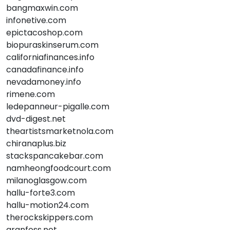
bangmaxwin.com
infonetive.com
epictacoshop.com
biopuraskinserum.com
californiafinances.info
canadafinance.info
nevadamoney.info
rimene.com
ledepanneur-pigalle.com
dvd-digest.net
theartistsmarketnola.com
chiranaplus.biz
stackspancakebar.com
namheongfoodcourt.com
milanoglasgow.com
hallu-forte3.com
hallu-motion24.com
therockskippers.com
granfoss.net