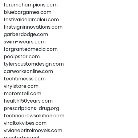
forumchampions.com
bluebargames.com
festivaldelamalou.com
firstsigninnovations.com
garberdodge.com
swim-wears.com
forgrantedmedia.com
peolpstar.com
tylerscustomdesign.com
carworksonline.com
techtimesss.com
virylstore.com
motorstell.com
health150years.com
prescriptions-drug.org
technocrewsolution.com
viraltokvibes.com
vivianebritoimoveis.com
magforbes.net