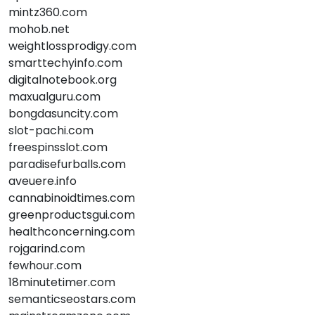
mintz360.com
mohob.net
weightlossprodigy.com
smarttechyinfo.com
digitalnotebook.org
maxualguru.com
bongdasuncity.com
slot-pachi.com
freespinsslot.com
paradisefurballs.com
aveuere.info
cannabinoidtimes.com
greenproductsgui.com
healthconcerning.com
rojgarind.com
fewhour.com
18minutetimer.com
semanticseostars.com