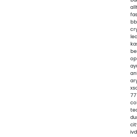
al
fa
bb
cr
le
ka
be
op
ay
an
ar
xs
77
co
te
du
ci
iv