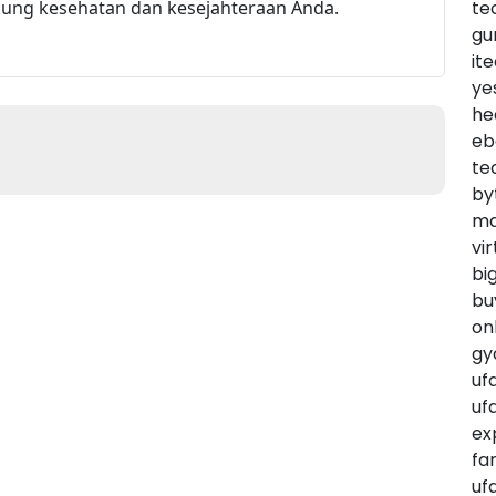
ng kesehatan dan kesejahteraan Anda.
te
gu
it
ye
he
eb
te
by
ma
vi
bi
bu
on
gy
uf
uf
ex
fa
uf