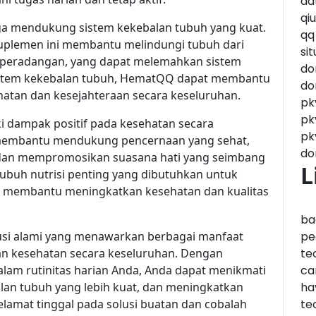
da
qiu
ga mendukung sistem kekebalan tubuh yang kuat.
qq
suplemen ini membantu melindungi tubuh dari
si
 peradangan, yang dapat melemahkan sistem
do
stem kekebalan tubuh, HematQQ dapat membantu
do
tan dan kesejahteraan secara keseluruhan.
pk
pk
ki dampak positif pada kesehatan secara
pk
i membantu mendukung pencernaan yang sehat,
do
 dan mempromosikan suasana hati yang seimbang
L
ubuh nutrisi penting yang dibutuhkan untuk
t membantu meningkatkan kesehatan dan kualitas
ba
usi alami yang menawarkan berbagai manfaat
pe
an kesehatan secara keseluruhan. Dengan
te
lam rutinitas harian Anda, Anda dapat menikmati
ca
alan tubuh yang lebih kuat, dan meningkatkan
ha
lamat tinggal pada solusi buatan dan cobalah
te