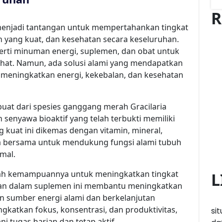
R
t menjadi tantangan untuk mempertahankan tingkat
h yang kuat, dan kesehatan secara keseluruhan.
perti minuman energi, suplemen, dan obat untuk
hat. Namun, ada solusi alami yang mendapatkan
meningkatkan energi, kekebalan, dan kesehatan
uat dari spesies ganggang merah Gracilaria
n senyawa bioaktif yang telah terbukti memiliki
kuat ini dikemas dengan vitamin, mineral,
ja bersama untuk mendukung fungsi alami tubuh
mal.
ah kemampuannya untuk meningkatkan tingkat
L
ukan dalam suplemen ini membantu meningkatkan
n sumber energi alami dan berkelanjutan
gkatkan fokus, konsentrasi, dan produktivitas,
si
tugas harian dan tetap aktif.