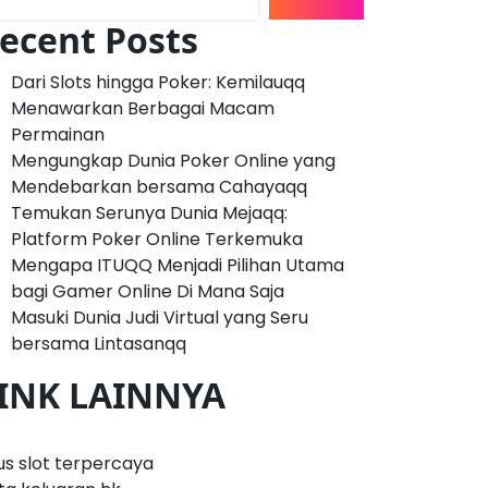
ecent Posts
Dari Slots hingga Poker: Kemilauqq
Menawarkan Berbagai Macam
Permainan
Mengungkap Dunia Poker Online yang
Mendebarkan bersama Cahayaqq
Temukan Serunya Dunia Mejaqq:
Platform Poker Online Terkemuka
Mengapa ITUQQ Menjadi Pilihan Utama
bagi Gamer Online Di Mana Saja
Masuki Dunia Judi Virtual yang Seru
bersama Lintasanqq
INK LAINNYA
tus slot terpercaya