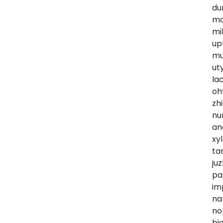
du
mo
mi
up
mu
ut
la
oh
zh
nu
an
xy
ta
ju
pa
im
na
no
bi