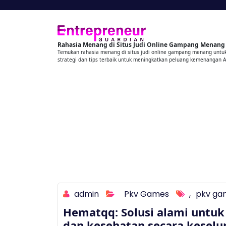
Skip
to
content
Rahasia Menang di Situs Judi Online Gampang Menang
Temukan rahasia menang di situs judi online gampang menang untuk
strategi dan tips terbaik untuk meningkatkan peluang kemenangan 
admin
Pkv Games
,
pkv ga
Hematqq: Solusi alami untuk
dan kesehatan secara keselu