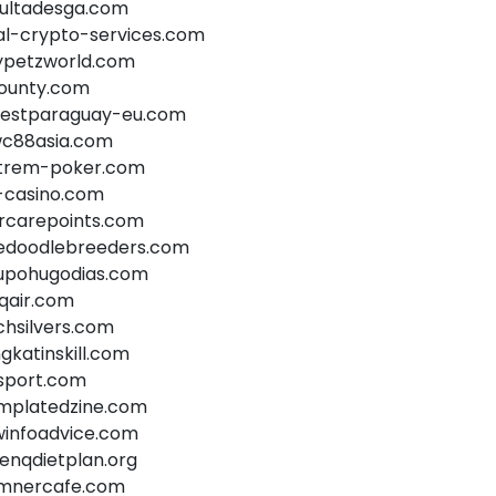
yultadesga.com
al-crypto-services.com
petzworld.com
founty.com
vestparaguay-eu.com
c88asia.com
trem-poker.com
-casino.com
rcarepoints.com
edoodlebreeders.com
upohugodias.com
qair.com
chsilvers.com
ngkatinskill.com
vsport.com
mplatedzine.com
winfoadvice.com
enqdietplan.org
mnercafe.com