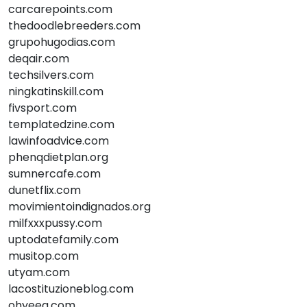
carcarepoints.com
thedoodlebreeders.com
grupohugodias.com
deqair.com
techsilvers.com
ningkatinskill.com
fivsport.com
templatedzine.com
lawinfoadvice.com
phenqdietplan.org
sumnercafe.com
dunetflix.com
movimientoindignados.org
milfxxxpussy.com
uptodatefamily.com
musitop.com
utyam.com
lacostituzioneblog.com
ohyeea.com