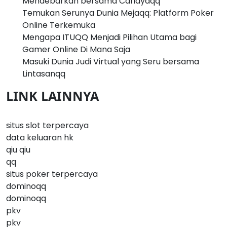
Mendebarkan bersama Cahayaqq
Temukan Serunya Dunia Mejaqq: Platform Poker
Online Terkemuka
Mengapa ITUQQ Menjadi Pilihan Utama bagi
Gamer Online Di Mana Saja
Masuki Dunia Judi Virtual yang Seru bersama
Lintasanqq
LINK LAINNYA
situs slot terpercaya
data keluaran hk
qiu qiu
qq
situs poker terpercaya
dominoqq
dominoqq
pkv
pkv