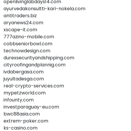
openlivinglabdays14.com
ayurvedakonsultti-kari-nokela.com
antitraders.biz
aryanews24.com
xscape-it.com
777azino-mobile.com
cobbseniorbowl.com
technowdesign.com
durexsecurityandshipping.com
cityroofingandplannig.com
ivdabergasa.com
juyultadesga.com
real-crypto-services.com
mypetzworld.com
infounty.com
investparaguay-eu.com
bwc88asia.com
extrem-poker.com
ks-casino.com