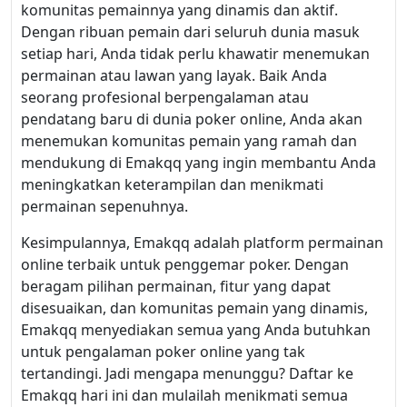
komunitas pemainnya yang dinamis dan aktif.
Dengan ribuan pemain dari seluruh dunia masuk
setiap hari, Anda tidak perlu khawatir menemukan
permainan atau lawan yang layak. Baik Anda
seorang profesional berpengalaman atau
pendatang baru di dunia poker online, Anda akan
menemukan komunitas pemain yang ramah dan
mendukung di Emakqq yang ingin membantu Anda
meningkatkan keterampilan dan menikmati
permainan sepenuhnya.
Kesimpulannya, Emakqq adalah platform permainan
online terbaik untuk penggemar poker. Dengan
beragam pilihan permainan, fitur yang dapat
disesuaikan, dan komunitas pemain yang dinamis,
Emakqq menyediakan semua yang Anda butuhkan
untuk pengalaman poker online yang tak
tertandingi. Jadi mengapa menunggu? Daftar ke
Emakqq hari ini dan mulailah menikmati semua