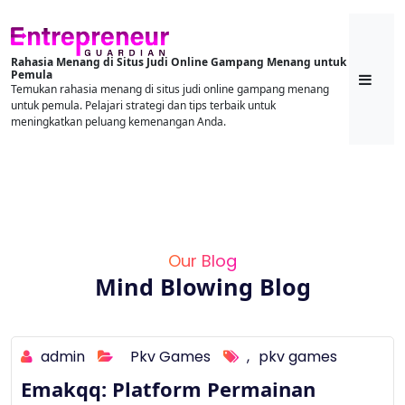
Skip
to
content
Rahasia Menang di Situs Judi Online Gampang Menang untuk
Pemula
Temukan rahasia menang di situs judi online gampang menang
untuk pemula. Pelajari strategi dan tips terbaik untuk
meningkatkan peluang kemenangan Anda.
Our Blog
Mind Blowing Blog
admin
Pkv Games
,
pkv games
Emakqq: Platform Permainan