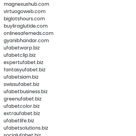
magnexushub.com
virtuogoweb.com
biglotshours.com
buyliraglutide.com
onlinesafemeds.com
gyanibhandar.com
ufabetwarp.biz
ufabetclip.biz
expertufabet.biz
fantasyufabet.biz
ufabetsiam.biz
swissufabet.biz
ufabetbusiness.biz
greenufabet.biz
ufabetcolor.biz
extraufabet.biz
ufabetlife.biz
ufabetsolutions.biz
socialufabet.biz