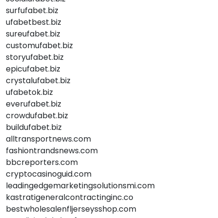
surfufabet.biz
ufabetbest.biz
sureufabet.biz
customufabet.biz
storyufabet.biz
epicufabet.biz
crystalufabet.biz
ufabetok.biz
everufabet.biz
crowdufabet.biz
buildufabet.biz
alltransportnews.com
fashiontrandsnews.com
bbcreporters.com
cryptocasinoguid.com
leadingedgemarketingsolutionsmi.com
kastratigeneralcontractinginc.co
bestwholesalenfljerseysshop.com