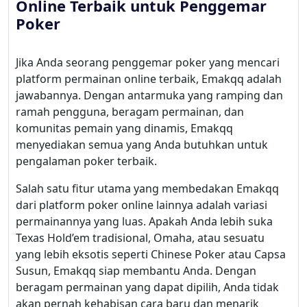
Online Terbaik untuk Penggemar
Poker
Jika Anda seorang penggemar poker yang mencari
platform permainan online terbaik, Emakqq adalah
jawabannya. Dengan antarmuka yang ramping dan
ramah pengguna, beragam permainan, dan
komunitas pemain yang dinamis, Emakqq
menyediakan semua yang Anda butuhkan untuk
pengalaman poker terbaik.
Salah satu fitur utama yang membedakan Emakqq
dari platform poker online lainnya adalah variasi
permainannya yang luas. Apakah Anda lebih suka
Texas Hold’em tradisional, Omaha, atau sesuatu
yang lebih eksotis seperti Chinese Poker atau Capsa
Susun, Emakqq siap membantu Anda. Dengan
beragam permainan yang dapat dipilih, Anda tidak
akan pernah kehabisan cara baru dan menarik