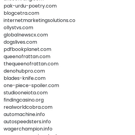
pak-urdu-poetry.com
blogcetra.com
internetmarketingsolutions.co
ollystvs.com
globalnewscx.com
dogslives.com
pdfbookplanet.com
queenofrattan.com
thequeenofrattan.com
denohubpro.com
blades-knife.com
one-piece-spoiler.com
studiooneiota.com
findingcasino.org
realworldcobra.com
automachine.info
autospeedsters.info
wagerchampion.info