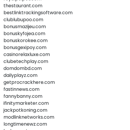
thestaurant.com
bestlinktrackingsoftware.com
clublubupoo.com
bonusmazijeu.com
bonuskyfojea.com
bonuskorokee.com
bonusgexipoy.com
casinorelaxluxe.com
clubetechplay.com
domdombd.com
dailyplayz.com
getprocrackhere.com
fastinnews.com
fannybanny.com
ifinitymarketer.com
jackpotkoning.com
modlinknetworks.com
longtimenewz.com