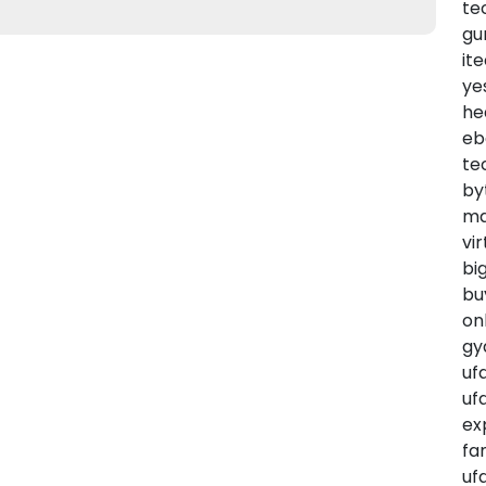
te
gu
it
ye
he
eb
te
by
ma
vi
bi
bu
on
gy
uf
uf
ex
fa
uf