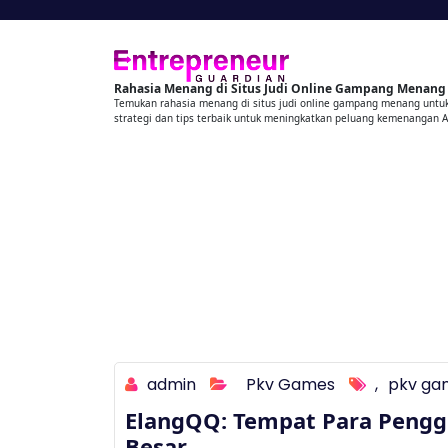
Skip
to
content
Rahasia Menang di Situs Judi Online Gampang Menang
Temukan rahasia menang di situs judi online gampang menang untuk
strategi dan tips terbaik untuk meningkatkan peluang kemenangan 
admin
Pkv Games
,
pkv ga
ElangQQ: Tempat Para Peng
Besar