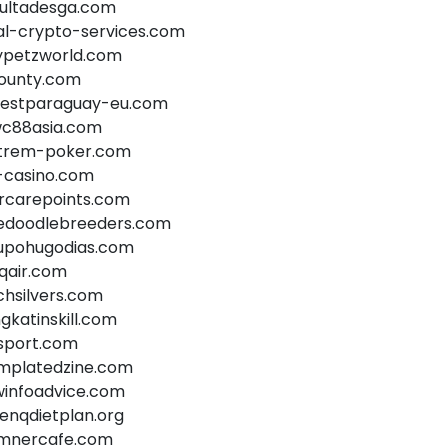
yultadesga.com
al-crypto-services.com
petzworld.com
founty.com
vestparaguay-eu.com
c88asia.com
trem-poker.com
-casino.com
rcarepoints.com
edoodlebreeders.com
upohugodias.com
qair.com
chsilvers.com
ngkatinskill.com
vsport.com
mplatedzine.com
winfoadvice.com
enqdietplan.org
mnercafe.com