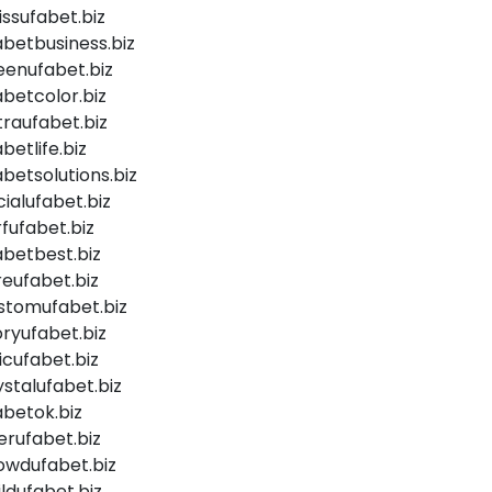
issufabet.biz
abetbusiness.biz
eenufabet.biz
abetcolor.biz
traufabet.biz
betlife.biz
abetsolutions.biz
cialufabet.biz
rfufabet.biz
abetbest.biz
reufabet.biz
stomufabet.biz
oryufabet.biz
icufabet.biz
ystalufabet.biz
abetok.biz
erufabet.biz
owdufabet.biz
ildufabet.biz