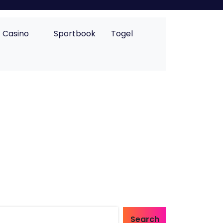
Casino
Sportbook
Togel
earch
Search