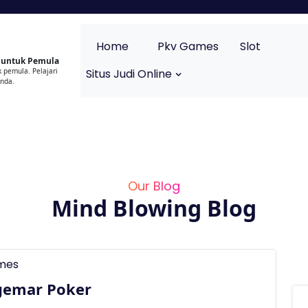
Home
Pkv Games
Slot
 untuk Pemula
 pemula. Pelajari
Situs Judi Online
Anda.
Our Blog
Mind Blowing Blog
mes
S
gemar Poker