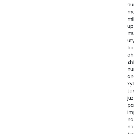
du
mo
mi
up
mu
ut
la
oh
zh
nu
an
xy
ta
ju
pa
im
na
no
bi