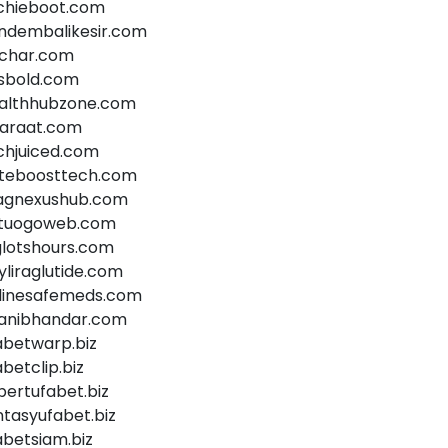
chieboot.com
ndembalikesir.com
echar.com
sbold.com
althhubzone.com
araat.com
chjuiced.com
teboosttech.com
gnexushub.com
rtuogoweb.com
glotshours.com
yliraglutide.com
linesafemeds.com
anibhandar.com
abetwarp.biz
abetclip.biz
pertufabet.biz
ntasyufabet.biz
abetsiam.biz