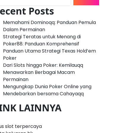
ecent Posts
Memahami Dominoqq: Panduan Pemula
Dalam Permainan
Strategi Teratas untuk Menang di
Poker88: Panduan Komprehensif
Panduan Utama Strategi Texas Hold’em
Poker
Dari Slots hingga Poker: Kemilauqq
Menawarkan Berbagai Macam
Permainan
Mengungkap Dunia Poker Online yang
Mendebarkan bersama Cahayaqq
INK LAINNYA
tus slot terpercaya