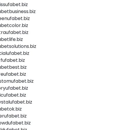
issufabet.biz
abetbusiness.biz
eenufabet.biz
abetcolor.biz
traufabet.biz
betlife.biz
abetsolutions.biz
cialufabet.biz
rfufabet.biz
abetbest.biz
reufabet.biz
stomufabet.biz
oryufabet.biz
icufabet.biz
ystalufabet.biz
abetok.biz
erufabet.biz
owdufabet.biz
ildufabet.biz