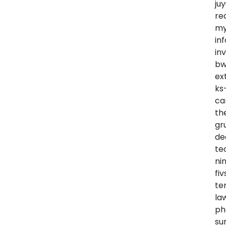
ju
re
my
in
in
bw
ex
ks
ca
th
gr
de
te
ni
fi
te
la
ph
su