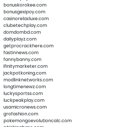
bonuskorokee.com
bonusgexipoy.com
casinorelaxluxe.com
clubetechplay.com
domdombd.com
dailyplayz.com
getprocrackhere.com
fastinnews.com
fannybanny.com
ifinitymarketer.com
jackpotkoning.com
modlinknetworks.com
longtimenewz.com
luckysportss.com
luckpeakplay.com
usamicronews.com
grofashion.com
pokemongoevolutioncalc.com