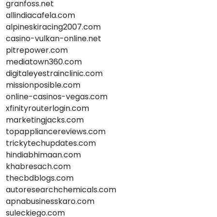
granfoss.net
allindiacafela.com
alpineskiracing2007.com
casino-vulkan-online.net
pitrepower.com
mediatown360.com
digitaleyestrainclinic.com
missionposible.com
online-casinos-vegas.com
xfinityrouterlogin.com
marketingjacks.com
topappliancereviews.com
trickytechupdates.com
hindiabhimaan.com
khabresach.com
thecbdblogs.com
autoresearchchemicals.com
apnabusinesskaro.com
suleckiego.com