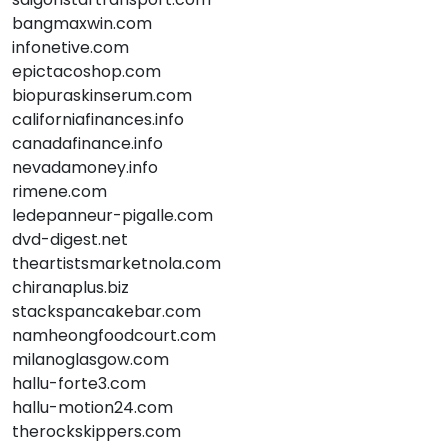
bangmaxwin.com
infonetive.com
epictacoshop.com
biopuraskinserum.com
californiafinances.info
canadafinance.info
nevadamoney.info
rimene.com
ledepanneur-pigalle.com
dvd-digest.net
theartistsmarketnola.com
chiranaplus.biz
stackspancakebar.com
namheongfoodcourt.com
milanoglasgow.com
hallu-forte3.com
hallu-motion24.com
therockskippers.com