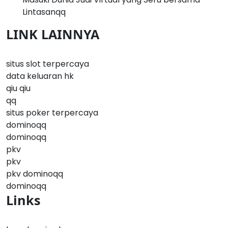
Lintasanqq
LINK LAINNYA
situs slot terpercaya
data keluaran hk
qiu qiu
qq
situs poker terpercaya
dominoqq
dominoqq
pkv
pkv
pkv dominoqq
dominoqq
Links