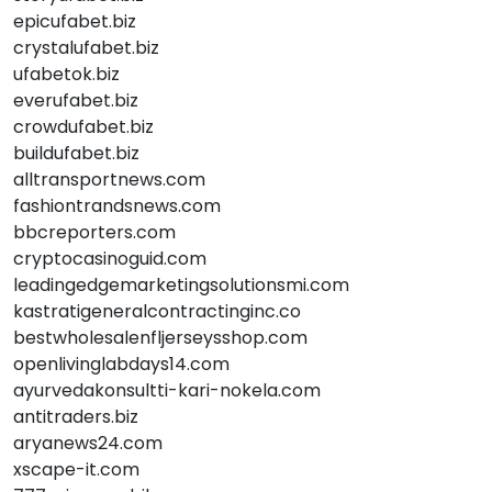
epicufabet.biz
crystalufabet.biz
ufabetok.biz
everufabet.biz
crowdufabet.biz
buildufabet.biz
alltransportnews.com
fashiontrandsnews.com
bbcreporters.com
cryptocasinoguid.com
leadingedgemarketingsolutionsmi.com
kastratigeneralcontractinginc.co
bestwholesalenfljerseysshop.com
openlivinglabdays14.com
ayurvedakonsultti-kari-nokela.com
antitraders.biz
aryanews24.com
xscape-it.com