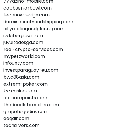
777azino-mobile.com
cobbseniorbowl.com
technowdesign.com
durexsecurityandshipping.com
cityroofingandplannig.com
ivdabergasa.com
juyultadesga.com
real-crypto-services.com
mypetzworld.com
infounty.com
investparaguay-eu.com
bwc88asia.com
extrem-poker.com
ks-casino.com
carcarepoints.com
thedoodlebreeders.com
grupohugodias.com
deqair.com
techsilvers.com