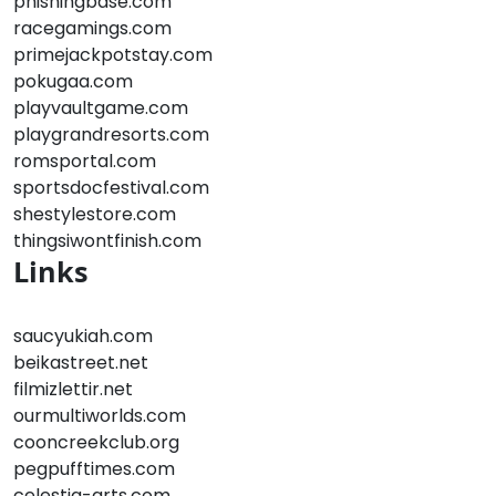
phishingbase.com
racegamings.com
primejackpotstay.com
pokugaa.com
playvaultgame.com
playgrandresorts.com
romsportal.com
sportsdocfestival.com
shestylestore.com
thingsiwontfinish.com
Links
saucyukiah.com
beikastreet.net
filmizlettir.net
ourmultiworlds.com
cooncreekclub.org
pegpufftimes.com
celestia-arts.com