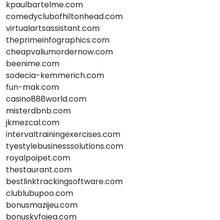
kpaulbartelme.com
comedyclubofhiltonhead.com
virtualartsassistant.com
theprimeinfographics.com
cheapvaliumordernow.com
beenime.com
sodecia-kemmerich.com
fun-mak.com
casino888world.com
misterdbnb.com
jkmezcal.com
intervaltrainingexercises.com
tyestylebusinesssolutions.com
royalpoipet.com
thestaurant.com
bestlinktrackingsoftware.com
clublubupoo.com
bonusmazijeu.com
bonuskyfojea.com