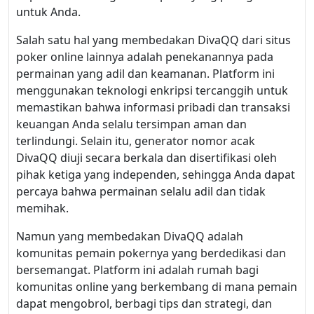
untuk Anda.
Salah satu hal yang membedakan DivaQQ dari situs
poker online lainnya adalah penekanannya pada
permainan yang adil dan keamanan. Platform ini
menggunakan teknologi enkripsi tercanggih untuk
memastikan bahwa informasi pribadi dan transaksi
keuangan Anda selalu tersimpan aman dan
terlindungi. Selain itu, generator nomor acak
DivaQQ diuji secara berkala dan disertifikasi oleh
pihak ketiga yang independen, sehingga Anda dapat
percaya bahwa permainan selalu adil dan tidak
memihak.
Namun yang membedakan DivaQQ adalah
komunitas pemain pokernya yang berdedikasi dan
bersemangat. Platform ini adalah rumah bagi
komunitas online yang berkembang di mana pemain
dapat mengobrol, berbagi tips dan strategi, dan