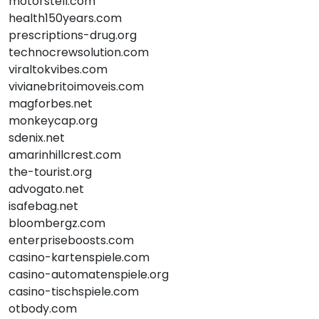
motorstell.com
health150years.com
prescriptions-drug.org
technocrewsolution.com
viraltokvibes.com
vivianebritoimoveis.com
magforbes.net
monkeycap.org
sdenix.net
amarinhillcrest.com
the-tourist.org
advogato.net
isafebag.net
bloombergz.com
enterpriseboosts.com
casino-kartenspiele.com
casino-automatenspiele.org
casino-tischspiele.com
otbody.com