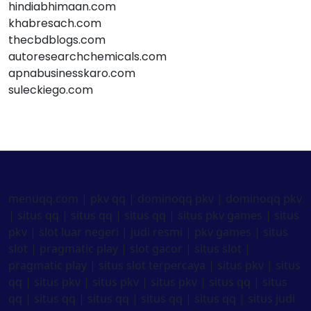
hindiabhimaan.com
khabresach.com
thecbdblogs.com
autoresearchchemicals.com
apnabusinesskaro.com
suleckiego.com
menuqq.com
|
pkv qq
|
dominoqq pkv
|
dominoqq pkv
|
situs qq
|
situs qq
|
situs qq
|
situs pkv games
|
situs
pkv
|
slot luar negeri
|
judi resmi
|
pkv games
|
situs
slot
|
pragmatic play
|
slot gacor
|
situs slot
|
pragmatic play
|
situs slot terpercaya
|
situs pkv
|
situs
qq
|
situs pkv
|
situs pkv
|
situs pkv
|
situs qq
|
situs
qq
|
situs qq
|
situs qq
|
situs qq
|
situs qq
|
situs judi