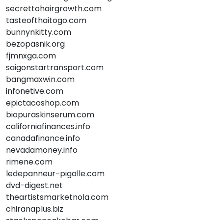
secrettohairgrowth.com
tasteofthaitogo.com
bunnynkitty.com
bezopasnik.org
fjmnxga.com
saigonstartransport.com
bangmaxwin.com
infonetive.com
epictacoshop.com
biopuraskinserum.com
californiafinances.info
canadafinance.info
nevadamoney.info
rimene.com
ledepanneur-pigalle.com
dvd-digest.net
theartistsmarketnola.com
chiranaplus.biz