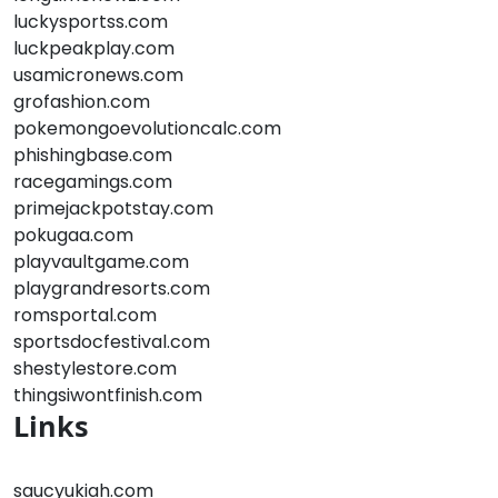
luckysportss.com
luckpeakplay.com
usamicronews.com
grofashion.com
pokemongoevolutioncalc.com
phishingbase.com
racegamings.com
primejackpotstay.com
pokugaa.com
playvaultgame.com
playgrandresorts.com
romsportal.com
sportsdocfestival.com
shestylestore.com
thingsiwontfinish.com
Links
saucyukiah.com