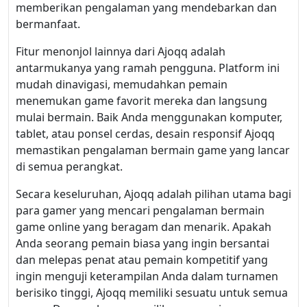
memberikan pengalaman yang mendebarkan dan
bermanfaat.
Fitur menonjol lainnya dari Ajoqq adalah
antarmukanya yang ramah pengguna. Platform ini
mudah dinavigasi, memudahkan pemain
menemukan game favorit mereka dan langsung
mulai bermain. Baik Anda menggunakan komputer,
tablet, atau ponsel cerdas, desain responsif Ajoqq
memastikan pengalaman bermain game yang lancar
di semua perangkat.
Secara keseluruhan, Ajoqq adalah pilihan utama bagi
para gamer yang mencari pengalaman bermain
game online yang beragam dan menarik. Apakah
Anda seorang pemain biasa yang ingin bersantai
dan melepas penat atau pemain kompetitif yang
ingin menguji keterampilan Anda dalam turnamen
berisiko tinggi, Ajoqq memiliki sesuatu untuk semua