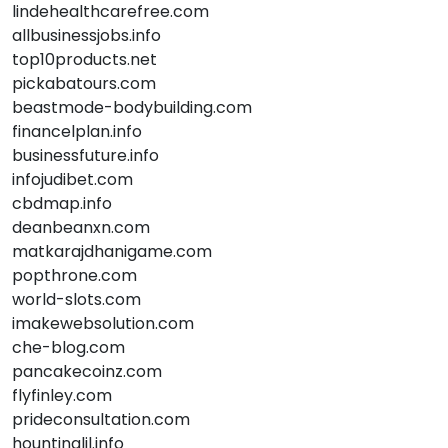
lindehealthcarefree.com
allbusinessjobs.info
top10products.net
pickabatours.com
beastmode-bodybuilding.com
financelplan.info
businessfuture.info
infojudibet.com
cbdmap.info
deanbeanxn.com
matkarajdhanigame.com
popthrone.com
world-slots.com
imakewebsolution.com
che-blog.com
pancakecoinz.com
flyfinley.com
prideconsultation.com
hountinglil.info