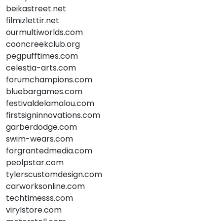
beikastreet.net
filmizlettir.net
ourmultiworlds.com
cooncreekclub.org
pegpufftimes.com
celestia-arts.com
forumchampions.com
bluebargames.com
festivaldelamalou.com
firstsigninnovations.com
garberdodge.com
swim-wears.com
forgrantedmedia.com
peolpstar.com
tylerscustomdesign.com
carworksonline.com
techtimesss.com
virylstore.com