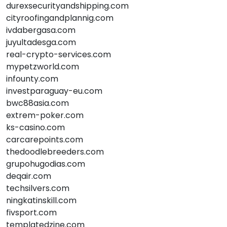
durexsecurityandshipping.com
cityroofingandplannig.com
ivdabergasa.com
juyultadesga.com
real-crypto-services.com
mypetzworld.com
infounty.com
investparaguay-eu.com
bwc88asia.com
extrem-poker.com
ks-casino.com
carcarepoints.com
thedoodlebreeders.com
grupohugodias.com
deqair.com
techsilvers.com
ningkatinskill.com
fivsport.com
templatedzine.com