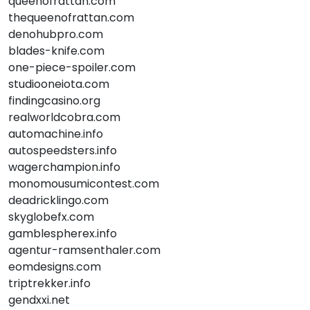
queenofrattan.com
thequeenofrattan.com
denohubpro.com
blades-knife.com
one-piece-spoiler.com
studiooneiota.com
findingcasino.org
realworldcobra.com
automachine.info
autospeedsters.info
wagerchampion.info
monomousumicontest.com
deadricklingo.com
skyglobefx.com
gamblespherex.info
agentur-ramsenthaler.com
eomdesigns.com
triptrekker.info
gendxxi.net