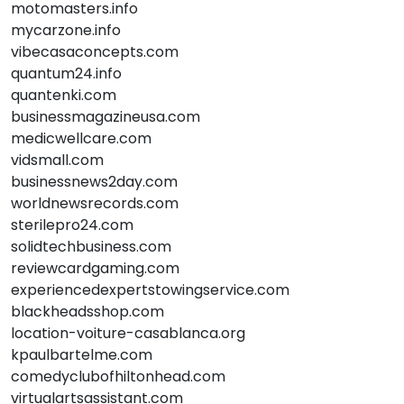
motomasters.info
mycarzone.info
vibecasaconcepts.com
quantum24.info
quantenki.com
businessmagazineusa.com
medicwellcare.com
vidsmall.com
businessnews2day.com
worldnewsrecords.com
sterilepro24.com
solidtechbusiness.com
reviewcardgaming.com
experiencedexpertstowingservice.com
blackheadsshop.com
location-voiture-casablanca.org
kpaulbartelme.com
comedyclubofhiltonhead.com
virtualartsassistant.com