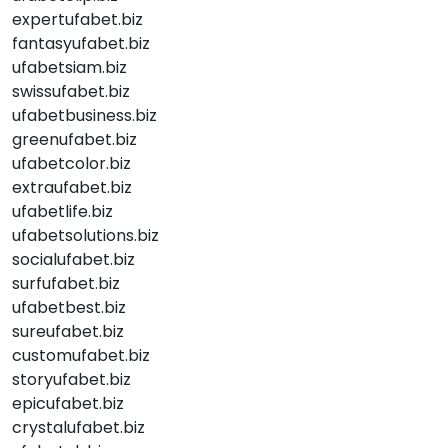
expertufabet.biz
fantasyufabet.biz
ufabetsiam.biz
swissufabet.biz
ufabetbusiness.biz
greenufabet.biz
ufabetcolor.biz
extraufabet.biz
ufabetlife.biz
ufabetsolutions.biz
socialufabet.biz
surfufabet.biz
ufabetbest.biz
sureufabet.biz
customufabet.biz
storyufabet.biz
epicufabet.biz
crystalufabet.biz