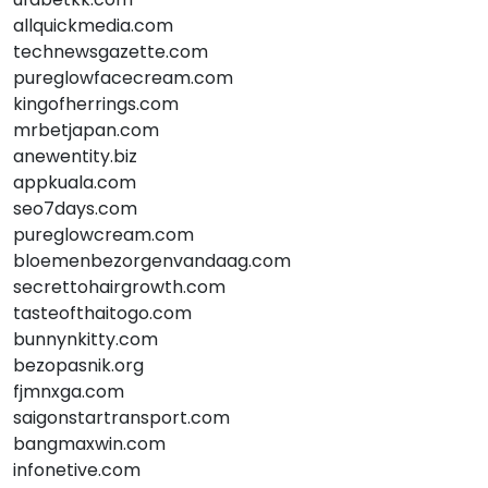
allquickmedia.com
technewsgazette.com
pureglowfacecream.com
kingofherrings.com
mrbetjapan.com
anewentity.biz
appkuala.com
seo7days.com
pureglowcream.com
bloemenbezorgenvandaag.com
secrettohairgrowth.com
tasteofthaitogo.com
bunnynkitty.com
bezopasnik.org
fjmnxga.com
saigonstartransport.com
bangmaxwin.com
infonetive.com