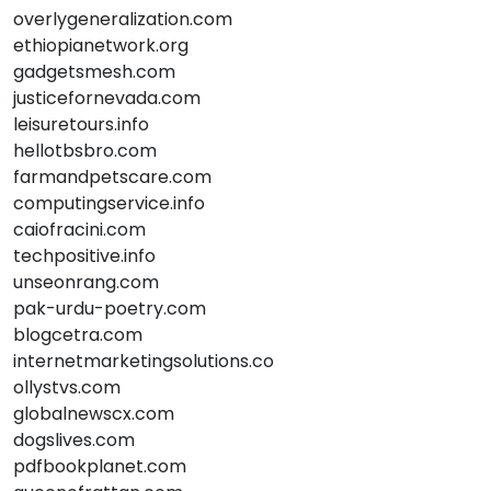
overlygeneralization.com
ethiopianetwork.org
gadgetsmesh.com
justicefornevada.com
leisuretours.info
hellotbsbro.com
farmandpetscare.com
computingservice.info
caiofracini.com
techpositive.info
unseonrang.com
pak-urdu-poetry.com
blogcetra.com
internetmarketingsolutions.co
ollystvs.com
globalnewscx.com
dogslives.com
pdfbookplanet.com