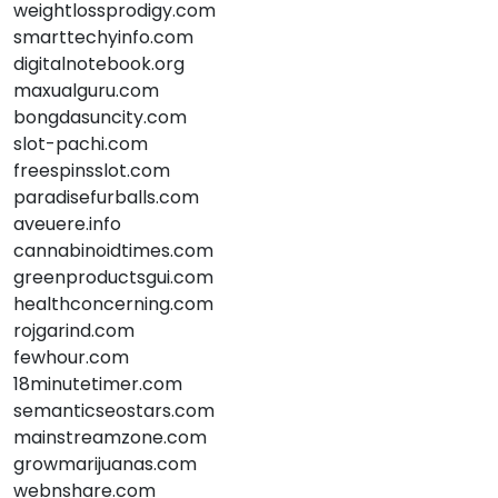
weightlossprodigy.com
smarttechyinfo.com
digitalnotebook.org
maxualguru.com
bongdasuncity.com
slot-pachi.com
freespinsslot.com
paradisefurballs.com
aveuere.info
cannabinoidtimes.com
greenproductsgui.com
healthconcerning.com
rojgarind.com
fewhour.com
18minutetimer.com
semanticseostars.com
mainstreamzone.com
growmarijuanas.com
webnshare.com