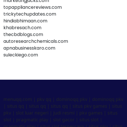
marketingjacks.com
topappliancereviews.com
trickytechupdates.com
hindiabhimaan.com
khabresach.com
thecbdblogs.com
autoresearchchemicals.com
apnabusinesskaro.com
suleckiego.com
menuqq.com
|
pkv qq
|
dominoqq pkv
|
dominoqq pkv
|
situs qq
|
situs qq
|
situs qq
|
situs pkv games
|
situs
pkv
|
slot luar negeri
|
judi resmi
|
pkv games
|
situs
slot
|
pragmatic play
|
slot gacor
|
situs slot
|
pragmatic play
|
situs slot terpercaya
|
situs pkv
|
situs