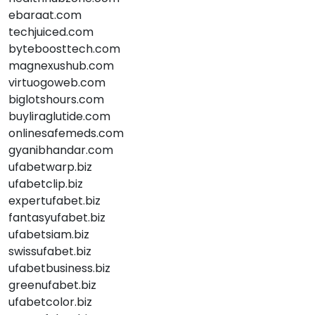
ebaraat.com
techjuiced.com
byteboosttech.com
magnexushub.com
virtuogoweb.com
biglotshours.com
buyliraglutide.com
onlinesafemeds.com
gyanibhandar.com
ufabetwarp.biz
ufabetclip.biz
expertufabet.biz
fantasyufabet.biz
ufabetsiam.biz
swissufabet.biz
ufabetbusiness.biz
greenufabet.biz
ufabetcolor.biz