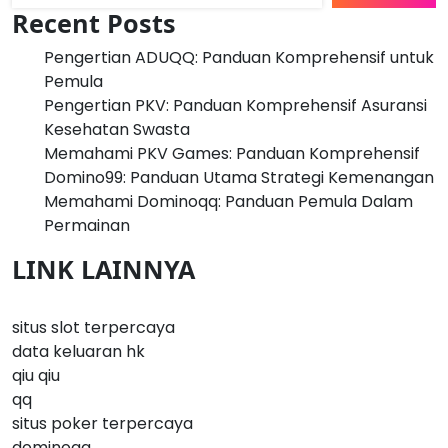
Recent Posts
Pengertian ADUQQ: Panduan Komprehensif untuk
Pemula
Pengertian PKV: Panduan Komprehensif Asuransi
Kesehatan Swasta
Memahami PKV Games: Panduan Komprehensif
Domino99: Panduan Utama Strategi Kemenangan
Memahami Dominoqq: Panduan Pemula Dalam
Permainan
LINK LAINNYA
situs slot terpercaya
data keluaran hk
qiu qiu
qq
situs poker terpercaya
dominoqq