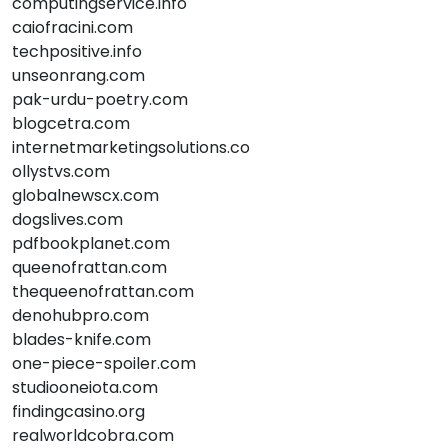
computingservice.info
caiofracini.com
techpositive.info
unseonrang.com
pak-urdu-poetry.com
blogcetra.com
internetmarketingsolutions.co
ollystvs.com
globalnewscx.com
dogslives.com
pdfbookplanet.com
queenofrattan.com
thequeenofrattan.com
denohubpro.com
blades-knife.com
one-piece-spoiler.com
studiooneiota.com
findingcasino.org
realworldcobra.com