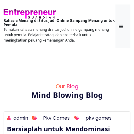
Skip
to
content
Rahasia Menang di Situs Judi Online Gampang Menang untuk
Pemula
Temukan rahasia menang di situs judi online gampang menang
untuk pemula. Pelajari strategi dan tips terbaik untuk
meningkatkan peluang kemenangan Anda.
Our Blog
Mind Blowing Blog
admin
Pkv Games
,
pkv games
Bersiaplah untuk Mendominasi