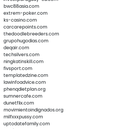
bwc88asia.com
extrem-poker.com
ks-casino.com
carcarepoints.com
thedoodlebreeders.com
grupohugodias.com
deqair.com
techsilvers.com
ningkatinskill.com
fivsport.com
templatedzine.com
lawinfoadvice.com
phenqdietplan.org
sumnercafe.com
dunetflix.com
movimientoindignados.org
milfxxxpussy.com
uptodatefamily.com