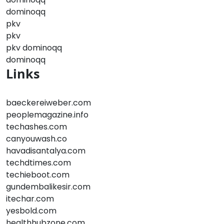
dominoqq
pkv
pkv
pkv dominoqq
dominoqq
Links
baeckereiweber.com
peoplemagazine.info
techashes.com
canyouwash.co
havadisantalya.com
techdtimes.com
techieboot.com
gundembalikesir.com
itechar.com
yesbold.com
healthhubzone.com