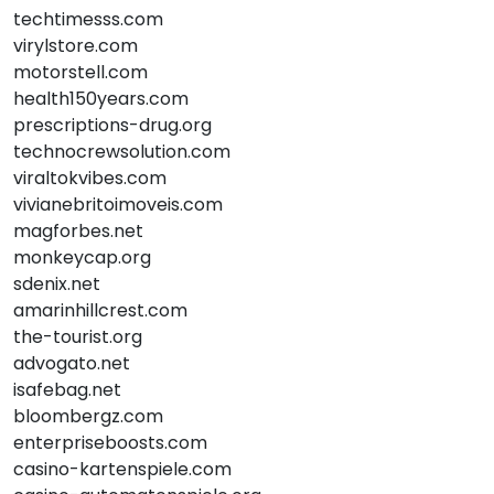
techtimesss.com
virylstore.com
motorstell.com
health150years.com
prescriptions-drug.org
technocrewsolution.com
viraltokvibes.com
vivianebritoimoveis.com
magforbes.net
monkeycap.org
sdenix.net
amarinhillcrest.com
the-tourist.org
advogato.net
isafebag.net
bloombergz.com
enterpriseboosts.com
casino-kartenspiele.com