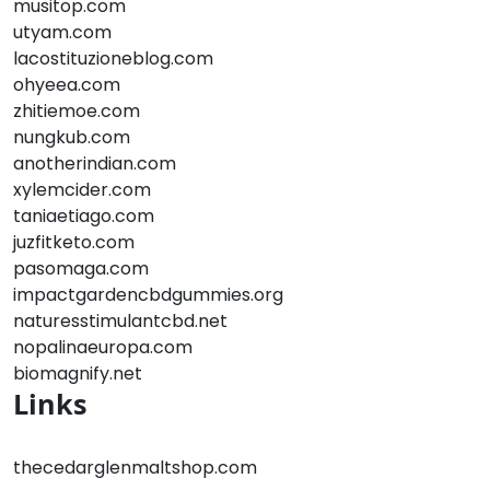
musitop.com
utyam.com
lacostituzioneblog.com
ohyeea.com
zhitiemoe.com
nungkub.com
anotherindian.com
xylemcider.com
taniaetiago.com
juzfitketo.com
pasomaga.com
impactgardencbdgummies.org
naturesstimulantcbd.net
nopalinaeuropa.com
biomagnify.net
Links
thecedarglenmaltshop.com