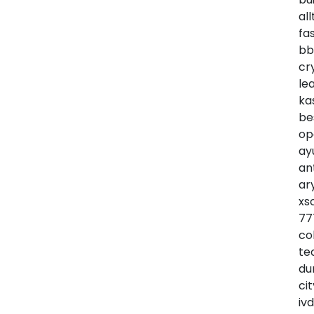
al
fa
bb
cr
le
ka
be
op
ay
an
ar
xs
77
co
te
du
ci
iv