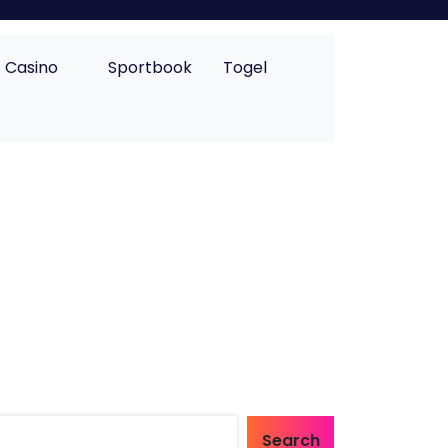
Casino
Sportbook
Togel
earch
Search