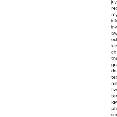
ju
re
my
in
in
bw
ex
ks
ca
th
gr
de
te
ni
fi
te
la
ph
su