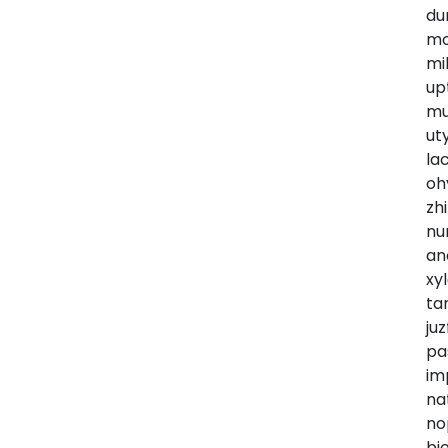
du
mo
mi
up
mu
ut
la
oh
zh
nu
an
xy
ta
ju
pa
im
na
no
bi