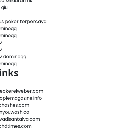
ta keluaran hk
 qiu
tus poker terpercaya
minoqq
minoqq
v
v
v dominoqq
minoqq
inks
eckereiweber.com
oplemagazine.info
chashes.com
nyouwash.co
vadisantalya.com
chdtimes.com