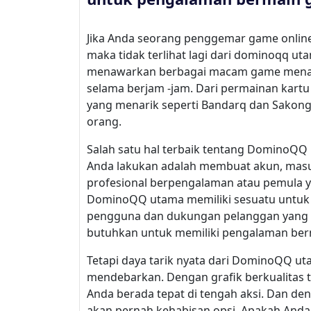
Jika Anda seorang penggemar game onli
maka tidak terlihat lagi dari dominoqq ut
menawarkan berbagai macam game menari
selama berjam -jam. Dari permainan kartu
yang menarik seperti Bandarq dan Sakon
orang.
Salah satu hal terbaik tentang DominoQQ
Anda lakukan adalah membuat akun, masu
profesional berpengalaman atau pemula 
DominoQQ utama memiliki sesuatu untuk
pengguna dan dukungan pelanggan yang r
butuhkan untuk memiliki pengalaman be
Tetapi daya tarik nyata dari DominoQQ u
mendebarkan. Dengan grafik berkualitas t
Anda berada tepat di tengah aksi. Dan den
akan pernah kehabisan opsi. Apakah And