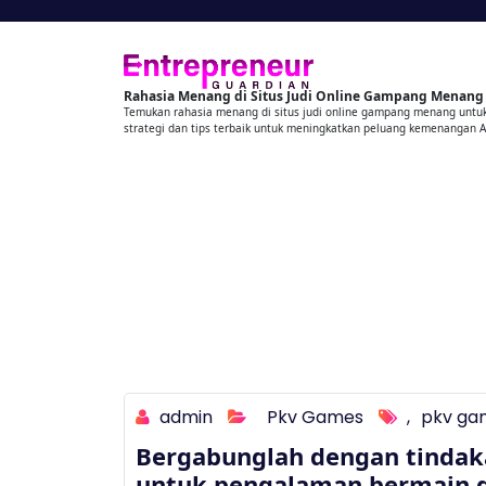
Skip
to
content
Rahasia Menang di Situs Judi Online Gampang Menang
Temukan rahasia menang di situs judi online gampang menang untuk
strategi dan tips terbaik untuk meningkatkan peluang kemenangan 
admin
Pkv Games
,
pkv ga
Bergabunglah dengan tinda
untuk pengalaman bermain