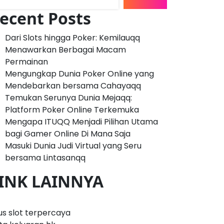
ecent Posts
Dari Slots hingga Poker: Kemilauqq
Menawarkan Berbagai Macam
Permainan
Mengungkap Dunia Poker Online yang
Mendebarkan bersama Cahayaqq
Temukan Serunya Dunia Mejaqq:
Platform Poker Online Terkemuka
Mengapa ITUQQ Menjadi Pilihan Utama
bagi Gamer Online Di Mana Saja
Masuki Dunia Judi Virtual yang Seru
bersama Lintasanqq
INK LAINNYA
tus slot terpercaya