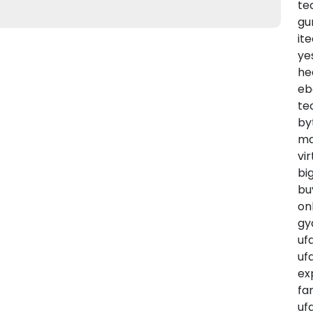
te
gu
it
ye
he
eb
te
by
ma
vi
bi
bu
on
gy
uf
uf
ex
fa
uf