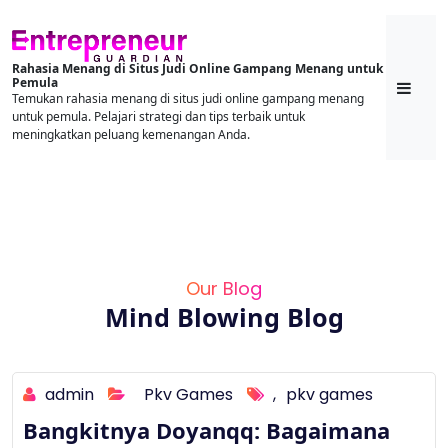
Skip
to
content
Rahasia Menang di Situs Judi Online Gampang Menang untuk
Pemula
Temukan rahasia menang di situs judi online gampang menang
untuk pemula. Pelajari strategi dan tips terbaik untuk
meningkatkan peluang kemenangan Anda.
Our Blog
Mind Blowing Blog
admin
Pkv Games
,
pkv games
Bangkitnya Doyanqq: Bagaimana