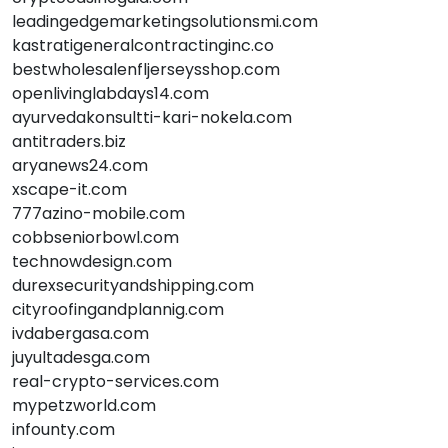
leadingedgemarketingsolutionsmi.com
kastratigeneralcontractinginc.co
bestwholesalenfljerseysshop.com
openlivinglabdays14.com
ayurvedakonsultti-kari-nokela.com
antitraders.biz
aryanews24.com
xscape-it.com
777azino-mobile.com
cobbseniorbowl.com
technowdesign.com
durexsecurityandshipping.com
cityroofingandplannig.com
ivdabergasa.com
juyultadesga.com
real-crypto-services.com
mypetzworld.com
infounty.com