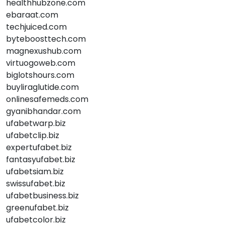
healthhubzone.com
ebaraat.com
techjuiced.com
byteboosttech.com
magnexushub.com
virtuogoweb.com
biglotshours.com
buyliraglutide.com
onlinesafemeds.com
gyanibhandar.com
ufabetwarp.biz
ufabetclip.biz
expertufabet.biz
fantasyufabet.biz
ufabetsiam.biz
swissufabet.biz
ufabetbusiness.biz
greenufabet.biz
ufabetcolor.biz