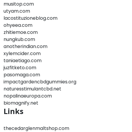
musitop.com
utyam.com
lacostituzioneblog.com
ohyeea.com
zhitiemoe.com
nungkub.com
anotherindian.com
xylemcider.com
taniaetiago.com
juzfitketo.com
pasomaga.com
impactgardencbdgummies.org
naturesstimulantcbd.net
nopalinaeuropa.com
biomagnify.net
Links
thecedarglenmaltshop.com