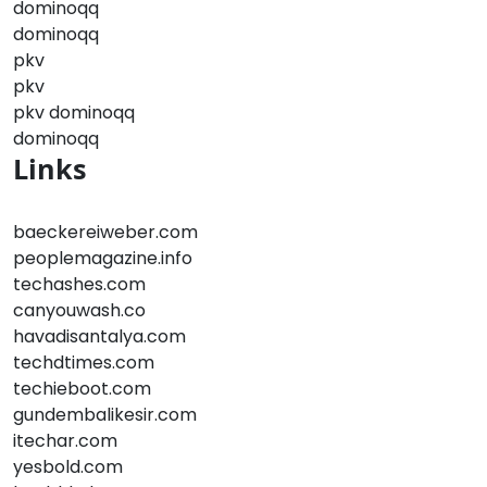
dominoqq
dominoqq
pkv
pkv
pkv dominoqq
dominoqq
Links
baeckereiweber.com
peoplemagazine.info
techashes.com
canyouwash.co
havadisantalya.com
techdtimes.com
techieboot.com
gundembalikesir.com
itechar.com
yesbold.com