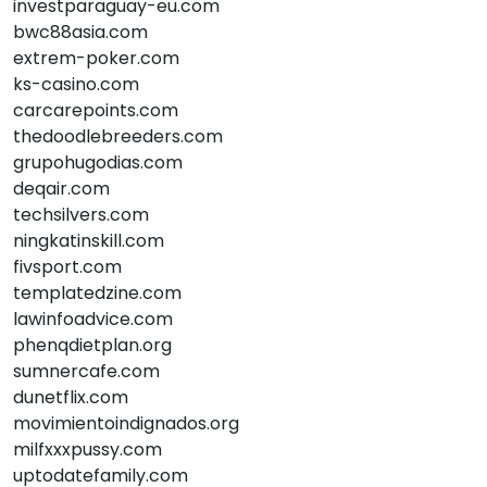
investparaguay-eu.com
bwc88asia.com
extrem-poker.com
ks-casino.com
carcarepoints.com
thedoodlebreeders.com
grupohugodias.com
deqair.com
techsilvers.com
ningkatinskill.com
fivsport.com
templatedzine.com
lawinfoadvice.com
phenqdietplan.org
sumnercafe.com
dunetflix.com
movimientoindignados.org
milfxxxpussy.com
uptodatefamily.com