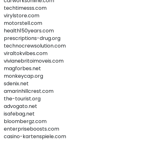
carworksonline.com
techtimesss.com
virylstore.com
motorstell.com
health150years.com
prescriptions-drug.org
technocrewsolution.com
viraltokvibes.com
vivianebritoimoveis.com
magforbes.net
monkeycap.org
sdenix.net
amarinhillcrest.com
the-tourist.org
advogato.net
isafebag.net
bloombergz.com
enterpriseboosts.com
casino-kartenspiele.com