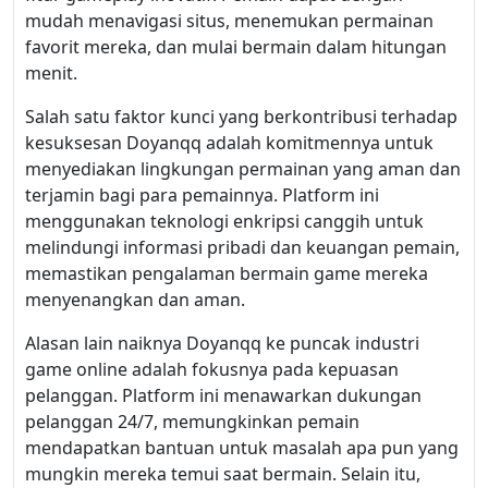
mudah menavigasi situs, menemukan permainan
favorit mereka, dan mulai bermain dalam hitungan
menit.
Salah satu faktor kunci yang berkontribusi terhadap
kesuksesan Doyanqq adalah komitmennya untuk
menyediakan lingkungan permainan yang aman dan
terjamin bagi para pemainnya. Platform ini
menggunakan teknologi enkripsi canggih untuk
melindungi informasi pribadi dan keuangan pemain,
memastikan pengalaman bermain game mereka
menyenangkan dan aman.
Alasan lain naiknya Doyanqq ke puncak industri
game online adalah fokusnya pada kepuasan
pelanggan. Platform ini menawarkan dukungan
pelanggan 24/7, memungkinkan pemain
mendapatkan bantuan untuk masalah apa pun yang
mungkin mereka temui saat bermain. Selain itu,