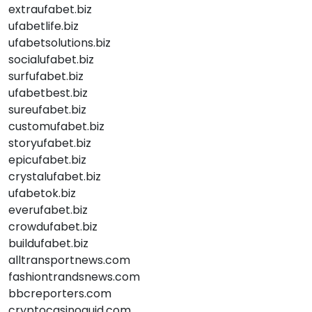
extraufabet.biz
ufabetlife.biz
ufabetsolutions.biz
socialufabet.biz
surfufabet.biz
ufabetbest.biz
sureufabet.biz
customufabet.biz
storyufabet.biz
epicufabet.biz
crystalufabet.biz
ufabetok.biz
everufabet.biz
crowdufabet.biz
buildufabet.biz
alltransportnews.com
fashiontrandsnews.com
bbcreporters.com
cryptocasinoguid.com