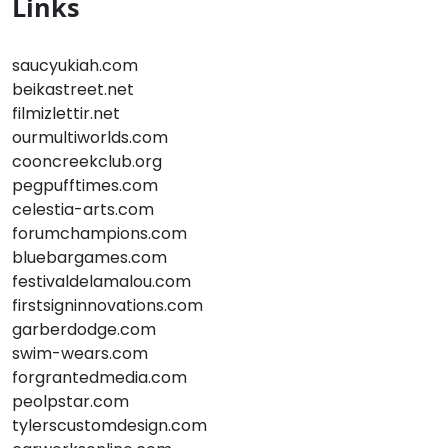
Links
saucyukiah.com
beikastreet.net
filmizlettir.net
ourmultiworlds.com
cooncreekclub.org
pegpufftimes.com
celestia-arts.com
forumchampions.com
bluebargames.com
festivaldelamalou.com
firstsigninnovations.com
garberdodge.com
swim-wears.com
forgrantedmedia.com
peolpstar.com
tylerscustomdesign.com