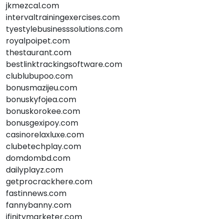
jkmezcal.com
intervaltrainingexercises.com
tyestylebusinesssolutions.com
royalpoipet.com
thestaurant.com
bestlinktrackingsoftware.com
clublubupoo.com
bonusmazijeu.com
bonuskyfojea.com
bonuskorokee.com
bonusgexipoy.com
casinorelaxluxe.com
clubetechplay.com
domdombd.com
dailyplayz.com
getprocrackhere.com
fastinnews.com
fannybanny.com
ifinitymarketer.com