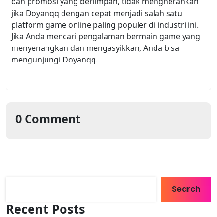
dan promosi yang berlimpah, tidak mengherankan
jika Doyanqq dengan cepat menjadi salah satu
platform game online paling populer di industri ini.
Jika Anda mencari pengalaman bermain game yang
menyenangkan dan mengasyikkan, Anda bisa
mengunjungi Doyanqq.
0 Comment
Search
Search
Recent Posts