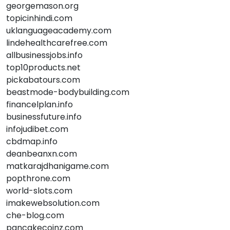
georgemason.org
topicinhindi.com
uklanguageacademy.com
lindehealthcarefree.com
allbusinessjobs.info
top10products.net
pickabatours.com
beastmode-bodybuilding.com
financelplan.info
businessfuture.info
infojudibet.com
cbdmap.info
deanbeanxn.com
matkarajdhanigame.com
popthrone.com
world-slots.com
imakewebsolution.com
che-blog.com
pancakecoinz.com