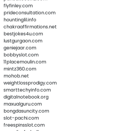
flyfinley.com
prideconsultation.com
hountinglil.info
chakraaffirmations.net
bestjokes4u.com
lustgurgaon.com
geniejaar.com
bobbyslot.com
11placemoulin.com
mintz360.com
mohob.net
weightlossprodigy.com
smarttechyinfo.com
digitalnotebook.org
maxualguru.com
bongdasuncity.com
slot-pachi.com
freespinsslot.com