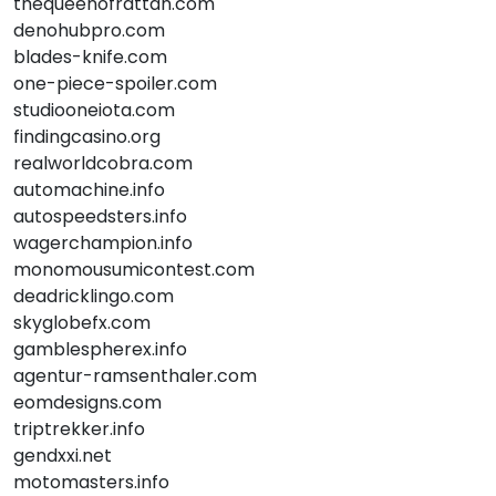
thequeenofrattan.com
denohubpro.com
blades-knife.com
one-piece-spoiler.com
studiooneiota.com
findingcasino.org
realworldcobra.com
automachine.info
autospeedsters.info
wagerchampion.info
monomousumicontest.com
deadricklingo.com
skyglobefx.com
gamblespherex.info
agentur-ramsenthaler.com
eomdesigns.com
triptrekker.info
gendxxi.net
motomasters.info