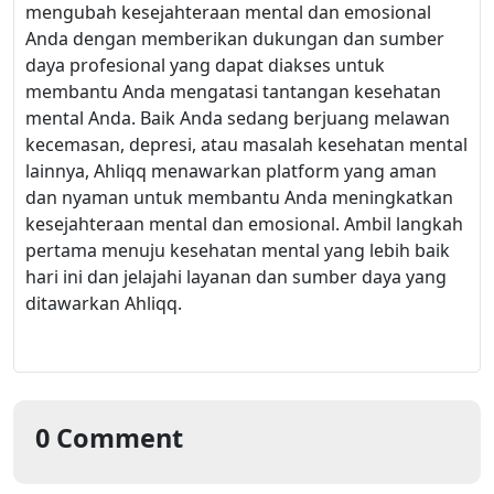
mengubah kesejahteraan mental dan emosional
Anda dengan memberikan dukungan dan sumber
daya profesional yang dapat diakses untuk
membantu Anda mengatasi tantangan kesehatan
mental Anda. Baik Anda sedang berjuang melawan
kecemasan, depresi, atau masalah kesehatan mental
lainnya, Ahliqq menawarkan platform yang aman
dan nyaman untuk membantu Anda meningkatkan
kesejahteraan mental dan emosional. Ambil langkah
pertama menuju kesehatan mental yang lebih baik
hari ini dan jelajahi layanan dan sumber daya yang
ditawarkan Ahliqq.
0 Comment