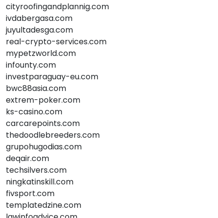
cityroofingandplannig.com
ivdabergasa.com
juyultadesga.com
real-crypto-services.com
mypetzworld.com
infounty.com
investparaguay-eu.com
bwc88asia.com
extrem-poker.com
ks-casino.com
carcarepoints.com
thedoodlebreeders.com
grupohugodias.com
deqair.com
techsilvers.com
ningkatinskill.com
fivsport.com
templatedzine.com
lawinfoadvice.com