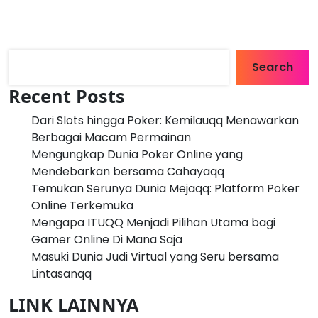
Search
Search
Recent Posts
Dari Slots hingga Poker: Kemilauqq Menawarkan
Berbagai Macam Permainan
Mengungkap Dunia Poker Online yang
Mendebarkan bersama Cahayaqq
Temukan Serunya Dunia Mejaqq: Platform Poker
Online Terkemuka
Mengapa ITUQQ Menjadi Pilihan Utama bagi
Gamer Online Di Mana Saja
Masuki Dunia Judi Virtual yang Seru bersama
Lintasanqq
LINK LAINNYA