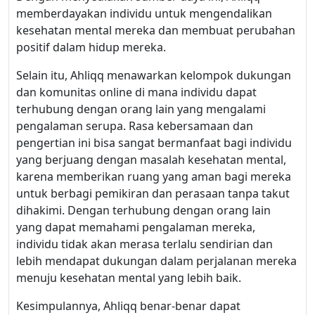
memberdayakan individu untuk mengendalikan
kesehatan mental mereka dan membuat perubahan
positif dalam hidup mereka.
Selain itu, Ahliqq menawarkan kelompok dukungan
dan komunitas online di mana individu dapat
terhubung dengan orang lain yang mengalami
pengalaman serupa. Rasa kebersamaan dan
pengertian ini bisa sangat bermanfaat bagi individu
yang berjuang dengan masalah kesehatan mental,
karena memberikan ruang yang aman bagi mereka
untuk berbagi pemikiran dan perasaan tanpa takut
dihakimi. Dengan terhubung dengan orang lain
yang dapat memahami pengalaman mereka,
individu tidak akan merasa terlalu sendirian dan
lebih mendapat dukungan dalam perjalanan mereka
menuju kesehatan mental yang lebih baik.
Kesimpulannya, Ahliqq benar-benar dapat